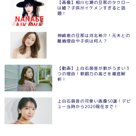
【画像】相川七瀬の旦那のタクロー
は嘘？子供がイケメンすぎると話
題！
神崎恵の旦那は河北裕介！元夫との
離婚理由や子供は何人？
【動画】上白石萌音が歌がうまい３
つの理由！歌唱力の高さを徹底解
析！
上白石萌音の可愛い画像50選！デビ
ュー当時から2020現在まで！