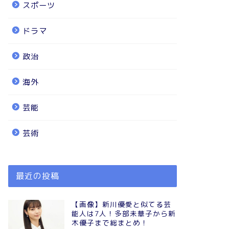
スポーツ
ドラマ
政治
海外
芸能
芸術
最近の投稿
【画像】新川優愛と似てる芸
能人は7人！多部未華子から新
木優子まで総まとめ！