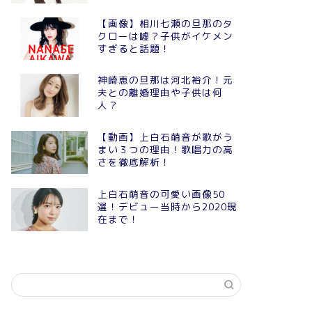
【画像】相川七瀬の旦那のタ
クローは嘘？子供がイケメン
すぎると話題！
神崎恵の旦那は河北裕介！元
夫との離婚理由や子供は何
人？
【動画】上白石萌音が歌がう
まい３つの理由！歌唱力の高
さを徹底解析！
上白石萌音の可愛い画像50
選！デビュー当時から2020現
在まで！