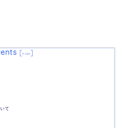
ents
[
]
hide
ついて