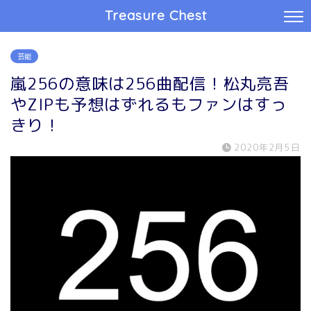
Treasure Chest
芸能
嵐256の意味は256曲配信！松丸亮吾
やZIPも予想はずれるもファンはすっ
きり！
2020年2月5日