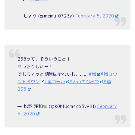
— しょう (@memui0723y)
February 5, 2020
256って、そういうこと！
すっきりしたー！
でもちょっと期待はずれかも、、。
#嵐
#嵐カウ
ントダウン
#嵐コール
#256のひみつ
#嵐
256
— 松野 翔和
(@k0hIUcm4co3vviH)
February
5, 2020