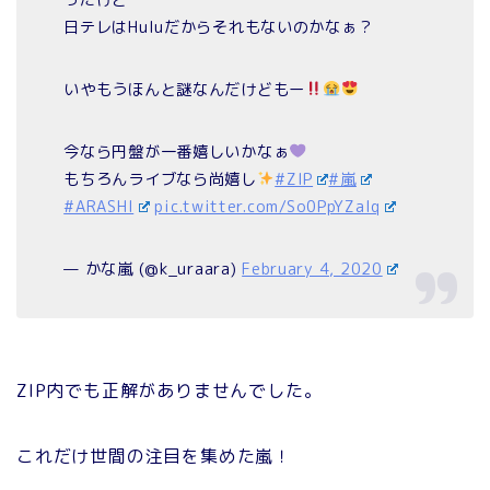
日テレはHuluだからそれもないのかなぁ？
いやもうほんと謎なんだけどもー
今なら円盤が一番嬉しいかなぁ
もちろんライブなら尚嬉し
#ZIP
#嵐
#ARASHI
pic.twitter.com/So0PpYZaIq
— かな嵐 (@k_uraara)
February 4, 2020
ZIP内でも正解がありませんでした。
これだけ世間の注目を集めた嵐！