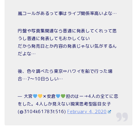
嵐コールがあるって事はライブ関係率高いよな…
円盤や写真集関連なら普通に発表してくれって思
うし普通に発表してもおかしくない
だから発売日とか内容の発表じゃない気がするん
だよな…
後、色々調べたら東京⇔ハワイを船で行った場
合…7〜10日らしい…
— 大宮
✕安倉
担のはー→4人の全てに恋
をした。4人しか見えない現実思考型盲目女子
(@3104k61783t516)
February 4, 2020