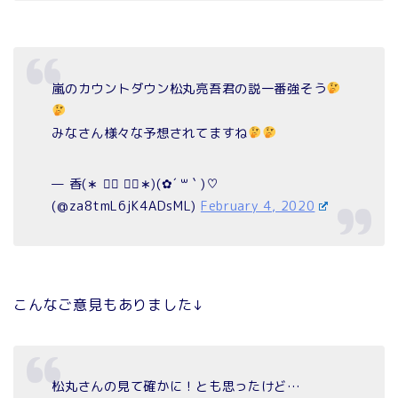
嵐のカウントダウン松丸亮吾君の説一番強そう
みなさん様々な予想されてますね
— 香(∗ ❛⃘ ❛⃘∗)(✿´ ꒳ ` )♡
(@za8tmL6jK4ADsML)
February 4, 2020
こんなご意見もありました↓
松丸さんの見て確かに！とも思ったけど…