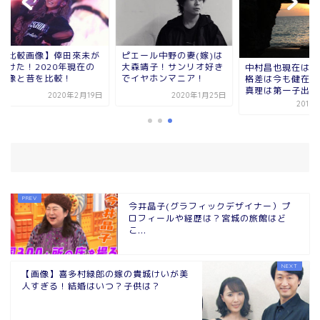
比較画像】倖田來未が
ピエール中野の妻(嫁)は
けた！2020年現在の
大森靖子！サンリオ好き
中村昌也現在は太っ
像と昔を比較！
でイヤホンマニア！
格差は今も健在元嫁
真理は第一子出産！
2020年2月19日
2020年1月25日
2019年8
今井晶子(グラフィックデザイナー）プ
ロフィールや経歴は？宮城の旅館はど
こ...
【画像】喜多村緑郎の嫁の貴城けいが美
人すぎる！結婚はいつ？子供は？