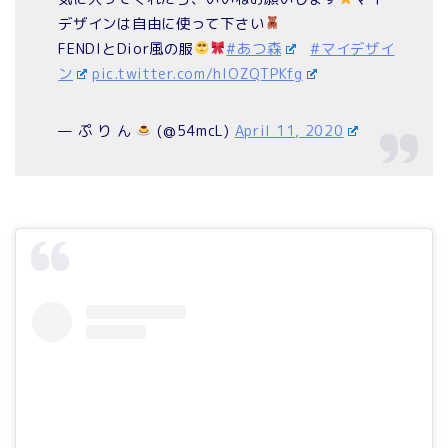
デザインは自由に使って下さい
FENDIとDior風の服
#あつ森
#マイデザイ
ン
pic.twitter.com/hIOZQTPKfg
— ぷ り ん
(@54mcL)
April 11, 2020