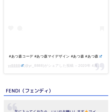
#あつ森コーデ #あつ森マイデザイン #あつ森 #あつ森
yr8888
(@yr_8888)がシェアした投稿 –
2020年 4月月9日午前9時26分PDT
FENDI（フェンディ）
気に入ってくれたら、いいねお願いします
マイ