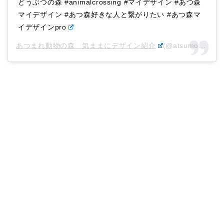
どうぶつの森 #animalcrossing #マイデザイン #あつ森
マイデザイン #あつ森好きな人と繋がりたい #あつ森マ
イデザインpro
あつまれ動物の森 気ままにデザイン紹介
(@atsumori_designs)がシェアした投稿 –