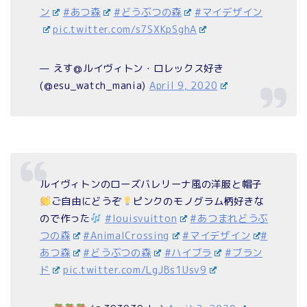
ン
#あつ森
#どうぶつの森
#マイデザイン
pic.twitter.com/s7SXKpSghA
— えす@ルイヴィトン・ロレックス好き
(@esu_watch_mania)
April 9, 2020
ルイヴィトンのローズバレリーナ風の洋服と帽子
ご自由にどうぞ
ピンクのモノグラム柄好きな
ので作った
#louisvuitton
#あつまれどうぶ
つの森
#AnimalCrossing
#マイデザイン
#
あつ森
#どうぶつの森
#ハイブラ
#ブラン
ド
pic.twitter.com/LgJBs1Usv9