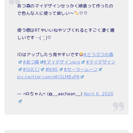
あつ森のマイデザインせっかく頑張って作ったの
で色んな人に使って欲しい～
♡♡
使う際はRTやいいねやリプくれるとすごく凄く嬉
しいです…( ¨̮ )︎︎♡
IDはアップしたら見やすいです
#どうぶつの森
#あつ森
#マイデザインpro
#マイデザイン
#GUCCI
#NIKE
#セーラームーン
pic.twitter.com/eKlSLMBvPN
— ෆᗩちゃんෆ (@__aachaan__)
April 6, 2020