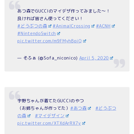
あつ森でGUCCIのマイデザ作ってみました～！
良ければ皆さん使ってください！
#どうぶつの森
#AnimalCrossing
#ACNH
#NintendoSwitch
pic.twitter.com/m9FMyhBpiQ
— そふぁ (@Sofa_niconico)
April 5, 2020
宇野ちゃんが着てたGUCCIのやつ
（お姉ちゃんが作ってた）
#あつ森
#どうぶつ
の森
#マイデザイン
pic.twitter.com/XTXdArRX7y