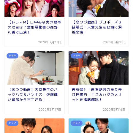
【ドラマM】田中みな実の眼帯
【恋つづ動画】プロポーズ＆
の理由は？意地悪秘書の姫野
結婚式！天堂先生＆七瀬に涙
礼香で出演！
腺崩壊！
2020年3月27日
2020年3月18日
ドラマ
ドラマ
【恋つづ動画】天堂先生のバ
佐藤健と上白石萌音の身長差
ックハグ＆パンキス！佐藤健
は理想的！キス＆ハグのメリ
が冒頭から甘すぎる！！
ットを徹底解説！
2020年3月17日
2020年3月16日
ドラマ
ドラマ