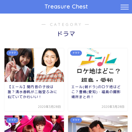
Treasure Chest
― CATEGORY ―
ドラマ
ドラマ
ドラマ
【エール】関内音の子役は
エール(朝ドラ)のロケ地はど
誰？清水香帆が二階堂ふみに
こ？豊橋(愛知)・福島の撮影
似ていてかわいい！
場所まとめ！
2020年3月28日
2020年3月28日
ドラマ
ドラマ