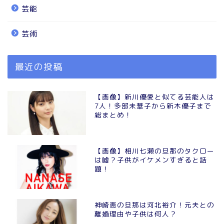
芸能
芸術
最近の投稿
【画像】新川優愛と似てる芸能人は
7人！多部未華子から新木優子まで
総まとめ！
【画像】相川七瀬の旦那のタクロー
は嘘？子供がイケメンすぎると話
題！
神崎恵の旦那は河北裕介！元夫との
離婚理由や子供は何人？