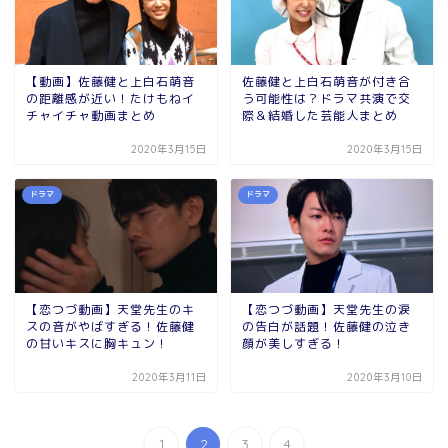
【動画】佐藤健と上白石萌音
佐藤健と上白石萌音が付き合
の距離感が近い！たけもねイ
う可能性は？ドラマ共演で交
チャイチャ動画まとめ
際＆結婚した芸能人まとめ
2020年3月15日
2020年3月15日
ドラマ
ドラマ
【恋つづ動画】天堂先生のキ
【恋つづ動画】天堂先生の涙
スの音がやばすぎる！佐藤健
の告白が話題！佐藤健の泣き
の甘いキスに胸キュン！
顔が美しすぎる！
2020年3月11日
2020年3月10日
1
2
3
4