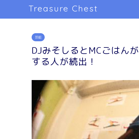
Treasure Chest
芸能
DJみそしるとMCごはん
する人が続出！