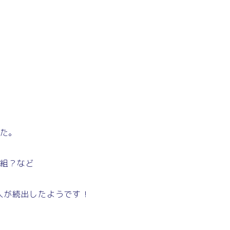
した。
人組？など
人が続出したようです！