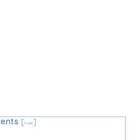
ents
[
]
hide