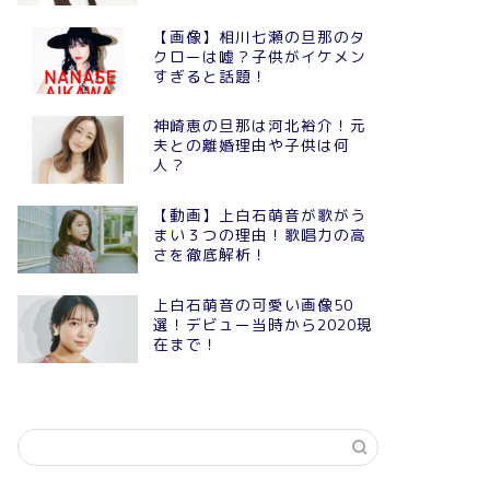
【画像】相川七瀬の旦那のタ
クローは嘘？子供がイケメン
すぎると話題！
神崎恵の旦那は河北裕介！元
夫との離婚理由や子供は何
人？
【動画】上白石萌音が歌がう
まい３つの理由！歌唱力の高
さを徹底解析！
上白石萌音の可愛い画像50
選！デビュー当時から2020現
在まで！