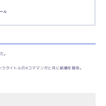
ィール
した。
いうタイトルの4コママンガと共に結婚を報告。