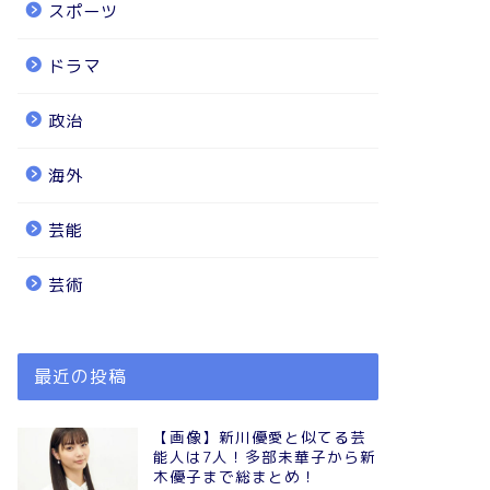
スポーツ
ドラマ
政治
海外
芸能
芸術
最近の投稿
【画像】新川優愛と似てる芸
能人は7人！多部未華子から新
木優子まで総まとめ！