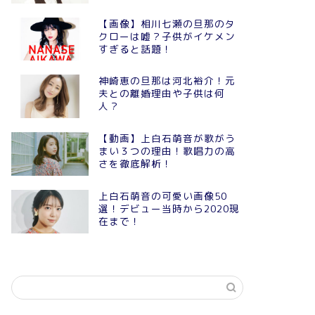
【画像】相川七瀬の旦那のタ
クローは嘘？子供がイケメン
すぎると話題！
神崎恵の旦那は河北裕介！元
夫との離婚理由や子供は何
人？
【動画】上白石萌音が歌がう
まい３つの理由！歌唱力の高
さを徹底解析！
上白石萌音の可愛い画像50
選！デビュー当時から2020現
在まで！