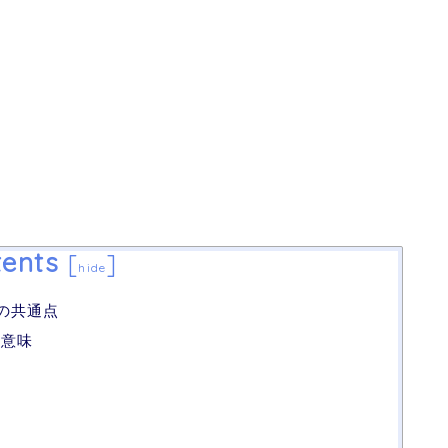
ents
[
]
hide
との共通点
の意味