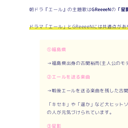
朝ドラ『エール』の主題歌は
GReeeeN
の
「星
ドラマ「エール」とGReeeeNには共通点が
①福島県
→福島県出身の古関裕而(主人公のモデ
②エールを送る楽曲
→戦後エールを送る楽曲を残した古
「キセキ」や「遥か」など大ヒットソン
の人が元気づけられています。
③星影