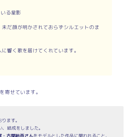
ている星影
り、未だ顔が明かされておらずシルエットのま
の人に響く歌を届けてくれています。
。
トを寄せています。
おります。
い、結成をしました。
家・古関裕而さん
をモデルとした作品に関われること、