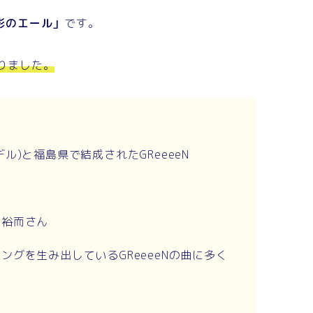
影のエール」
です。
ありました。
ル)と福島県で結成されたGReeeeN
関裕而さん
グを生み出しているGReeeeNの曲に多く