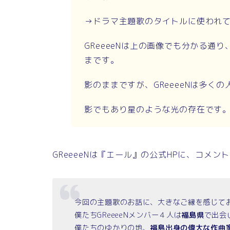
→ドラマ主題歌のタイトルに使われ
GReeeeNは上の画像でも分かる通
まです。
影のままですが、GReeeeNは多く
影でもあり星のような光の存在です
GReeeeNは『エール』の公式HPに、コメン
今回の主題歌のお話に、大きなご縁を感じて
僕たちGReeeeNメンバー４人は
福島県
で出会
僕たちのゆかりの地、
福島出身の偉大な作曲