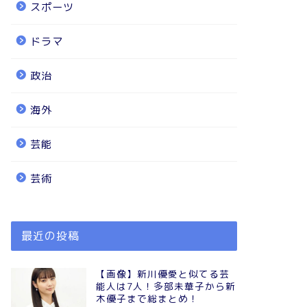
スポーツ
ドラマ
政治
海外
芸能
芸術
最近の投稿
【画像】新川優愛と似てる芸
能人は7人！多部未華子から新
木優子まで総まとめ！