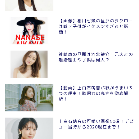
【画像】相川七瀬の旦那のタクロー
は嘘？子供がイケメンすぎると話
題！
神崎恵の旦那は河北裕介！元夫との
離婚理由や子供は何人？
【動画】上白石萌音が歌がうまい３
つの理由！歌唱力の高さを徹底解
析！
上白石萌音の可愛い画像50選！デビ
ュー当時から2020現在まで！