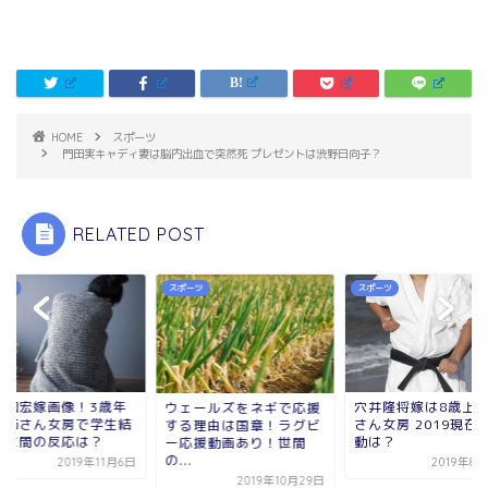
HOME
スポーツ
門田実キャディ妻は脳内出血で突然死 プレゼントは渋野日向子？
RELATED POST
ーツ
スポーツ
スポーツ
母和宏嫁画像！3歳年
穴井隆将嫁は8歳上
ウェールズをネギで応援
の姉さん女房で学生結
さん女房 2019現在
する理由は国章！ラグビ
！世間の反応は？
動は？
ー応援動画あり！世間
の...
2019年11月6日
2019年8
2019年10月29日