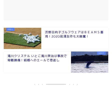
渋野日向子ゴルフウェアはＢＥＡＭＳ着
用！ZOZO前澤友作も大興奮！
滝川クリステル いとこ滝川英治は事故で
脊髄損傷！結婚へのエールで恩返し