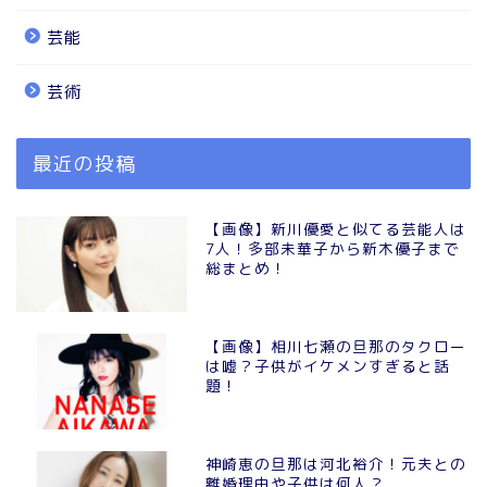
芸能
芸術
最近の投稿
【画像】新川優愛と似てる芸能人は
7人！多部未華子から新木優子まで
総まとめ！
【画像】相川七瀬の旦那のタクロー
は嘘？子供がイケメンすぎると話
題！
神崎恵の旦那は河北裕介！元夫との
離婚理由や子供は何人？