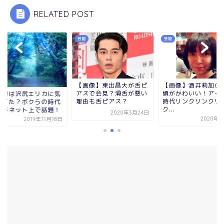
RELATED POST
芸能
芸能
画像】東出昌大が舌ピ
【画像】酒井莉加の若い
スで会見？滑舌が悪い
頃がかわいい！アイドル
小栗旬は沢尻エリカ
由も舌ピアス？
時代リンクリンクリン
づいてた？ボクらの
ク...
動画がネット上で話
2020年3月24日
2020年3月5日
2019年11