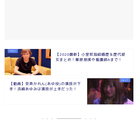
【2020最新】小室哲哉結婚歴＆歴代彼
女まとめ！華原朋美や看護師Aまで！
【動画】安斉かれん(あゆ役)の演技が下
手！浜崎あゆみは演技が上手だった！