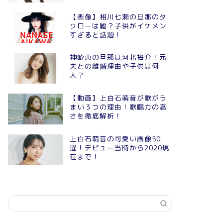
【画像】相川七瀬の旦那のタ
クローは嘘？子供がイケメン
すぎると話題！
神崎恵の旦那は河北裕介！元
夫との離婚理由や子供は何
人？
【動画】上白石萌音が歌がう
まい３つの理由！歌唱力の高
さを徹底解析！
上白石萌音の可愛い画像50
選！デビュー当時から2020現
在まで！