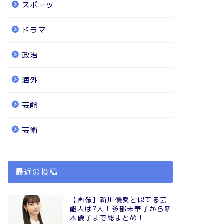
スポーツ
ドラマ
政治
海外
芸能
芸術
最近の投稿
【画像】新川優愛と似てる芸
能人は7人！多部未華子から新
木優子まで総まとめ！