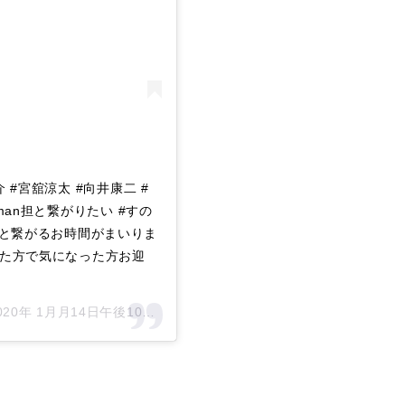
介 #宮舘涼太 #向井康二 #
owman担と繋がりたい #すの
んと繋がるお時間がまいりま
た方で気になった方お迎
020年 1月月14日午後10時50分PST