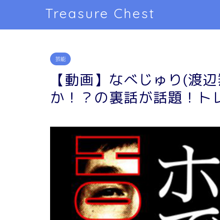
Treasure Chest
芸能
【動画】なべじゅり(渡辺
か！？の裏話が話題！ト