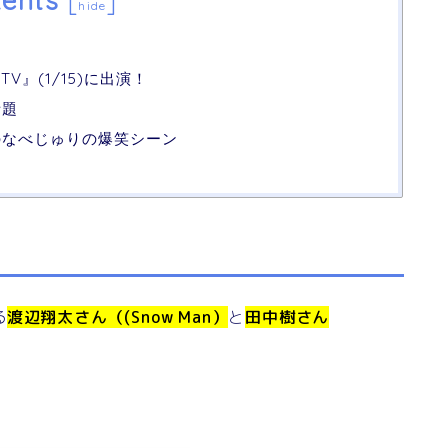
ents
[
]
hide
』(1/15)に出演！
話題
のなべじゅりの爆笑シーン
る
渡辺翔太さん（(Snow Man）
と
田中樹さん