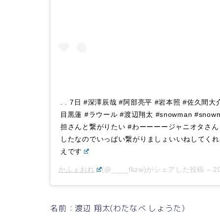
. . 7日 #深澤辰哉 #阿部亮平 #岩本照 #佐久間大
目黒蓮 #ラウール #渡辺翔太 #snowman #sn
担さんと繋がりたい #わーーーージャニオタさ
したなのでいっぱい繋がりましょいいねしてくれ
えです
かふぇおれ
(@____fkzw)がシェアした投稿 –
2
名前：渡辺 翔太(わたなべ しょうた）