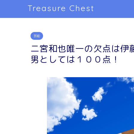
Treasure Chest
芸能
二宮和也唯一の欠点は伊藤
男としては１００点！