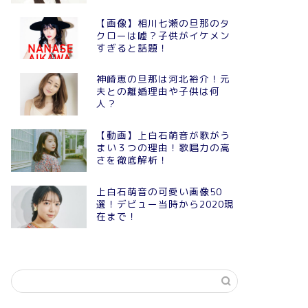
【画像】相川七瀬の旦那のタ
クローは嘘？子供がイケメン
すぎると話題！
神崎恵の旦那は河北裕介！元
夫との離婚理由や子供は何
人？
【動画】上白石萌音が歌がう
まい３つの理由！歌唱力の高
さを徹底解析！
上白石萌音の可愛い画像50
選！デビュー当時から2020現
在まで！