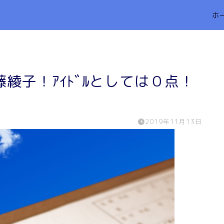
ホ
綾子！ｱｲﾄﾞﾙとしては０点！
2019年11月13日