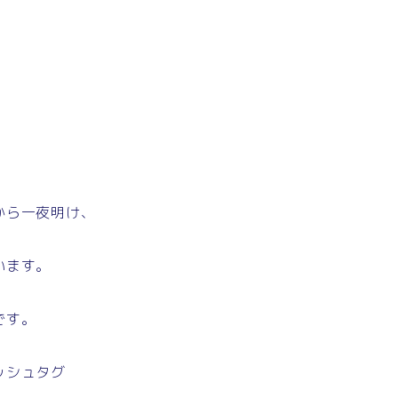
から一夜明け、
います。
です。
ッシュタグ