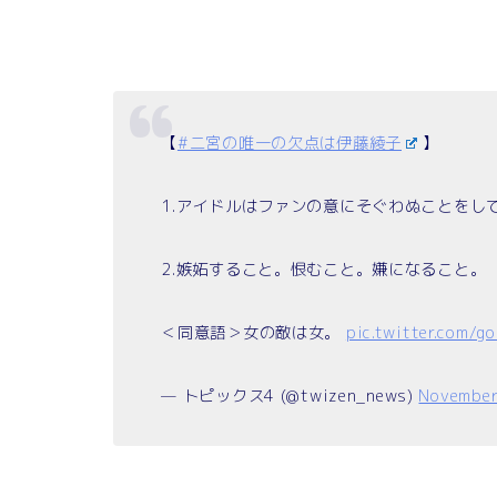
【
#二宮の唯一の欠点は伊藤綾子
】
1.アイドルはファンの意にそぐわぬことをし
2.嫉妬すること。恨むこと。嫌になること。
＜同意語＞女の敵は女。
pic.twitter.com/
— トピックス4 (@twizen_news)
November