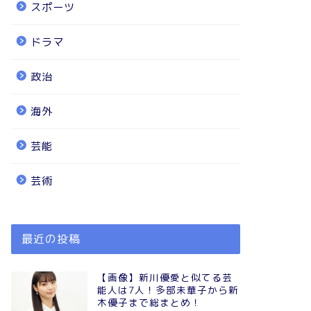
スポーツ
ドラマ
政治
海外
芸能
芸術
最近の投稿
【画像】新川優愛と似てる芸
能人は7人！多部未華子から新
木優子まで総まとめ！