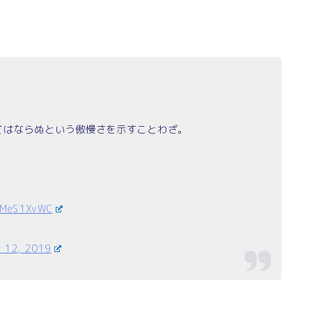
てはならぬという傲慢さを示すことわざ。
goMeS1XvWC
 12, 2019