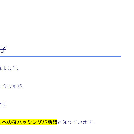
子
れました。
ありますが、
上に
んへの猛バッシングが話題
となっています。