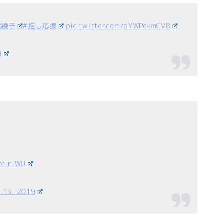
藤綾子
#推し応援
pic.twitter.com/dYWPekmCV8
9
reirLWU
 13, 2019