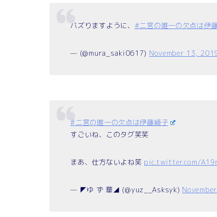
バズりますように、
#二宮の唯一の欠点は伊
— (@mura_saki0617)
November 13, 201
#二宮の唯一の欠点は伊藤綾子
すごいね、このタグ笑笑
まあ、仕方ないよね笑
pic.twitter.com/A19
— ︎◤ゆ ず 華◢ (@yuz__Asksyk)
November