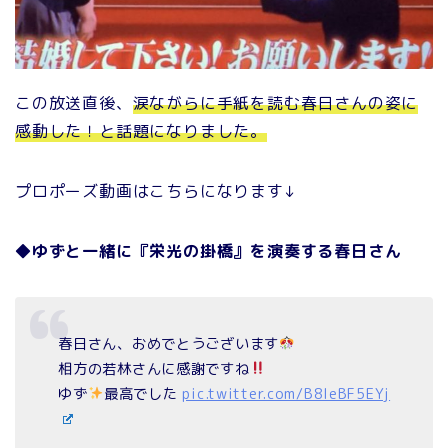
この放送直後、
涙ながらに手紙を読む春日さんの姿に
感動した！と話題になりました。
プロポーズ動画はこちらになります↓
◆ゆずと一緒に『栄光の掛橋』を演奏する春日さん
春日さん、おめでとうございます
相方の若林さんに感謝ですね
ゆず
最高でした
pic.twitter.com/B8IeBF5EYj