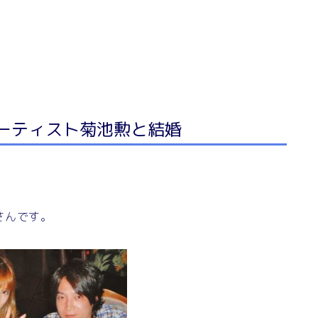
アーティスト菊池勲と結婚
。
さんです。