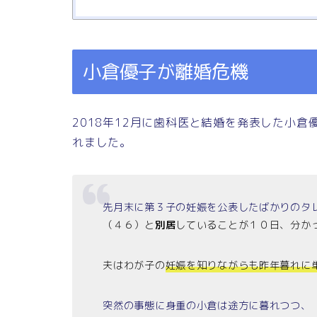
小倉優子が離婚危機
2018年12月に歯科医と結婚を発表した小
れました。
先月末に第３子の妊娠を公表したばかりのタ
（４６）と
別居
していることが１０日、分か
夫はわが子の
妊娠を知りながらも昨年暮れに
突然の事態に身重の小倉は途方に暮れつつ、