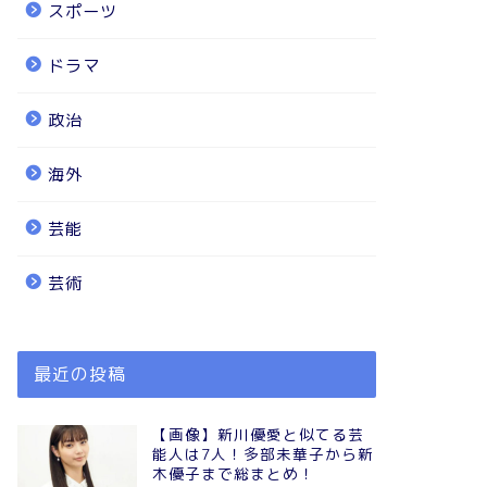
スポーツ
ドラマ
政治
海外
芸能
芸術
最近の投稿
【画像】新川優愛と似てる芸
能人は7人！多部未華子から新
木優子まで総まとめ！