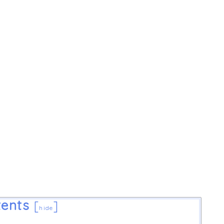
ents
[
]
hide