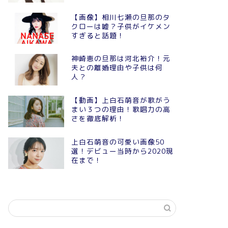
【画像】相川七瀬の旦那のタ
クローは嘘？子供がイケメン
すぎると話題！
神崎恵の旦那は河北裕介！元
夫との離婚理由や子供は何
人？
【動画】上白石萌音が歌がう
まい３つの理由！歌唱力の高
さを徹底解析！
上白石萌音の可愛い画像50
選！デビュー当時から2020現
在まで！