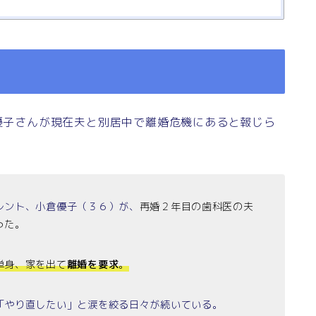
倉優子さんが現在夫と別居中で離婚危機にあると報じら
レント、小倉優子（３６）が、
再婚２年目の歯科医の夫
った。
単身、家を出て
離婚を要求
。
「やり直したい」と涙を絞る日々が続いている。