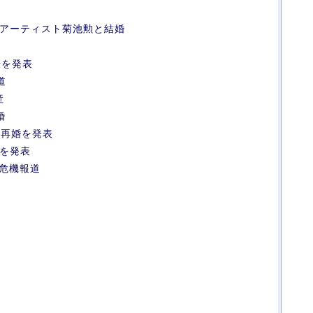
イクアーティスト菊池勲と結婚
娠を発表
道
産
婚
と再婚を発表
娠を発表
婚危機報道