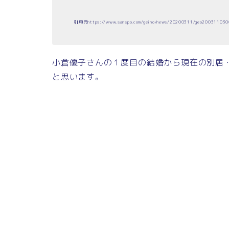
引用元https://www.sanspo.com/geino/news/20200311/geo200311030
小倉優子さんの１度目の結婚から現在の別居
と思います。