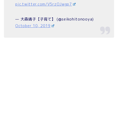
pic.twitter.com/V5rzOJwgp7
— 大森靖子【子育て】 (@seikohitonooya)
October 10, 2019