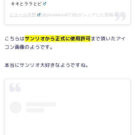
キキとララとピ
ピエール中野
(@pinakano0718)がシェアした投稿 –
2020
こちらは
サンリオから正式に使用許可
まで頂いたアイ
コン画像のようです。
本当にサンリオ大好きなようですね。