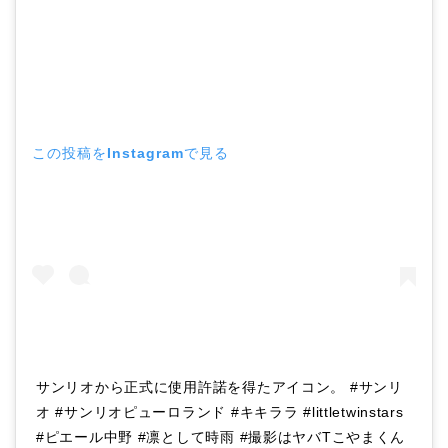
この投稿をInstagramで見る
サンリオから正式に使用許諾を得たアイコン。 #サンリ
オ #サンリオピューロランド #キキララ #littletwinstars
#ピエール中野 #凛として時雨 #撮影はヤバTこやまくん