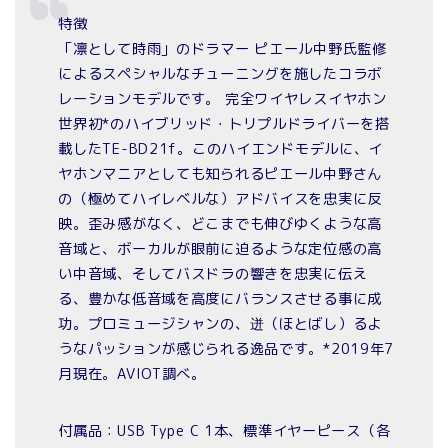
特徴
「凛として時雨」のドラマー ピエール中野氏監修
によるスペシャルなチューニングを施したコラボ
レーションモデルです。 完全ワイヤレスイヤホン
世界初*のハイブリッド・トリプルドライバーを搭
載したTE-BD21f。このハイエンドモデルに、イ
ヤホンマニアとしても知られるピエール中野さん
の（極めてハイレベルな）アドバイスを忠実に反
映。歪み感がなく、どこまでも伸びゆくような高
音域と、ボーカルが眼前に迫るような定位感の高
い中音域、そしてバスドラの響きを忠実に伝え
る、豊かな低音域を高度にバランスさせる事に成
功。プロミュージシャンの、迸（ほとばし）るよ
うなパッションが感じられる逸品です。*2019年7
月現在。AVIOT調べ。
付属品：USB Type C 1本、標準イヤーピース（各