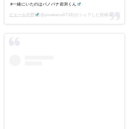
#一緒にいたのはパノパナ岩渕くん
ピエール中野
(@pinakano0718)がシェアした投稿 –
2019