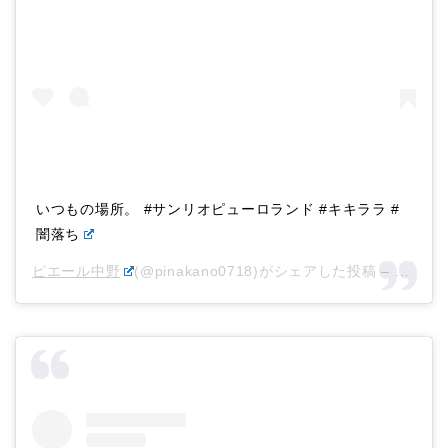
いつもの場所。 #サンリオピューロランド #キキララ #
闇落ち
ピエール中野
(@pinakano0718)がシェアした投稿 –
2020