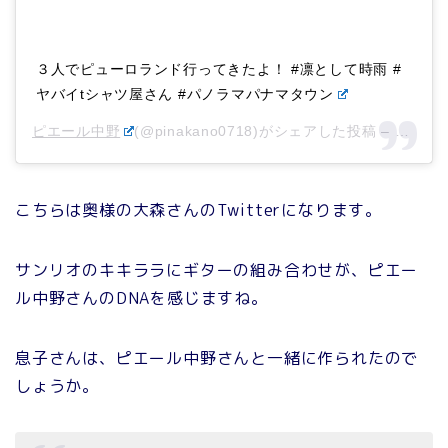
３人でピューロランド行ってきたよ！ #凛として時雨 #
ヤバイtシャツ屋さん #パノラマパナマタウン
ピエール中野
(@pinakano0718)がシェアした投稿 –
2018
こちらは奥様の大森さんのTwitterになります。
サンリオのキキララにギターの組み合わせが、ピエー
ル中野さんのDNAを感じますね。
息子さんは、ピエール中野さんと一緒に作られたので
しょうか。