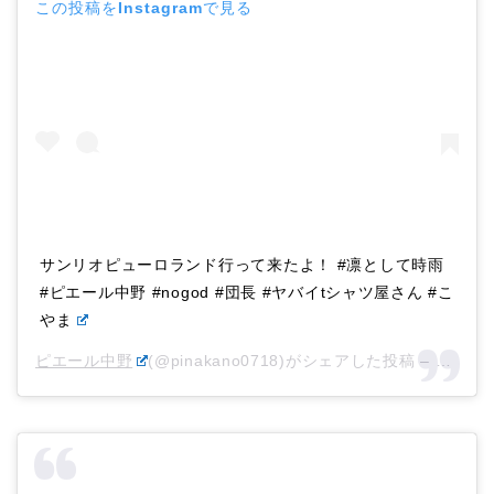
この投稿をInstagramで見る
サンリオピューロランド行って来たよ！ #凛として時雨
#ピエール中野 #nogod #団長 #ヤバイtシャツ屋さん #こ
やま
ピエール中野
(@pinakano0718)がシェアした投稿 –
2019