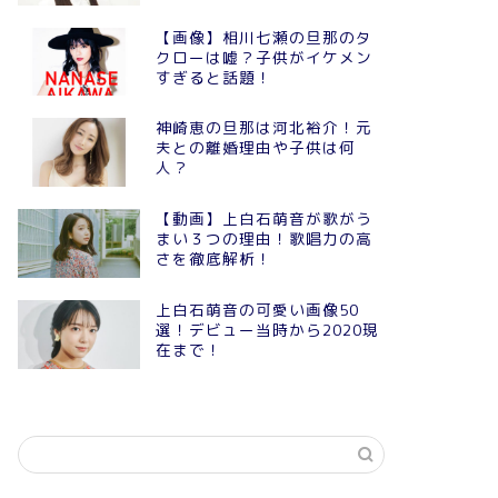
【画像】相川七瀬の旦那のタ
クローは嘘？子供がイケメン
すぎると話題！
神崎恵の旦那は河北裕介！元
夫との離婚理由や子供は何
人？
【動画】上白石萌音が歌がう
まい３つの理由！歌唱力の高
さを徹底解析！
上白石萌音の可愛い画像50
選！デビュー当時から2020現
在まで！