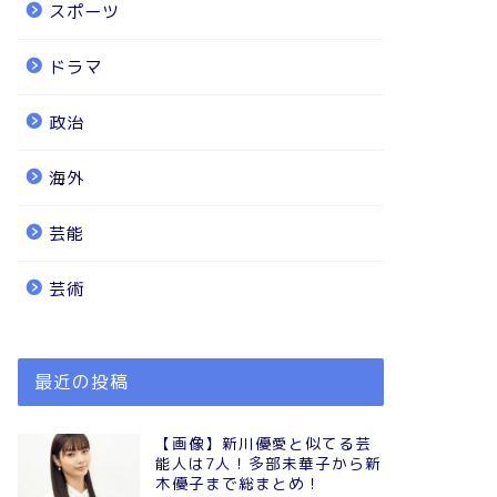
スポーツ
ドラマ
政治
海外
芸能
芸術
最近の投稿
【画像】新川優愛と似てる芸
能人は7人！多部未華子から新
木優子まで総まとめ！