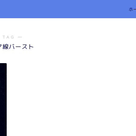
ホ
 TAG ―
マ線バースト