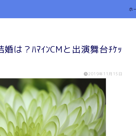
ホ
婚は？ﾊﾏｲﾝCMと出演舞台ﾁｹｯ
2019年11月15日