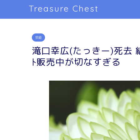
Treasure Chest
芸能
滝口幸広(たっきー)死去 結
ﾄ販売中が切なすぎる