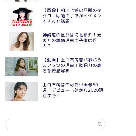
【画像】相川七瀬の旦那のタ
クローは嘘？子供がイケメン
すぎると話題！
神崎恵の旦那は河北裕介！元
夫との離婚理由や子供は何
人？
【動画】上白石萌音が歌がう
まい３つの理由！歌唱力の高
さを徹底解析！
上白石萌音の可愛い画像50
選！デビュー当時から2020現
在まで！