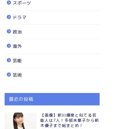
スポーツ
ドラマ
政治
海外
芸能
芸術
最近の投稿
【画像】新川優愛と似てる芸
能人は7人！多部未華子から新
木優子まで総まとめ！