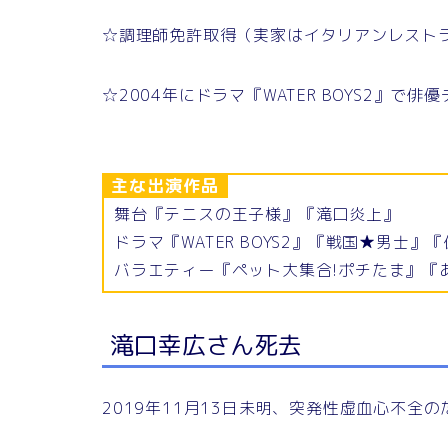
☆調理師免許取得（実家はイタリアンレスト
☆2004年にドラマ『WATER BOYS2』で俳
主な出演作品
舞台『テニスの王子様』『滝口炎上』
ドラマ『WATER BOYS2』『戦国★男士
バラエティー『ペット大集合!ポチたま』『あ
滝口幸広さん死去
2019年11月13日未明、突発性虚血心不全