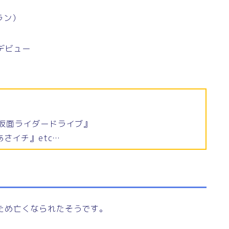
ラン）
優デビュー
』『仮面ライダードライブ』
さイチ』etc…
のため亡くなられたそうです。