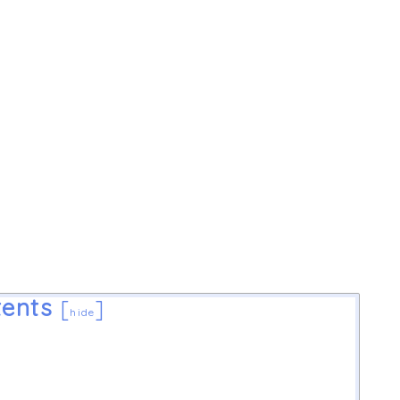
ents
[
]
hide