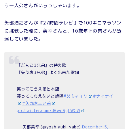
う一人弟さんがいらっしゃいます。
矢部浩之さんが『27時間テレビ』で100キロマラソン
に挑戦した際に、美幸さんと、16歳年下の弟さんが登
場していました。
『だんご3兄弟』の替え歌
『矢部家3兄弟』よく出来た歌詞
笑ってもらえると本望
笑ってもらえないと絶望
#めちゃイケ
#ナイナイ
#矢部家三兄弟
pic.twitter.com/dRwn9gLWCW
— 矢部美幸 (@yoshiyuki_yabe)
December 5,