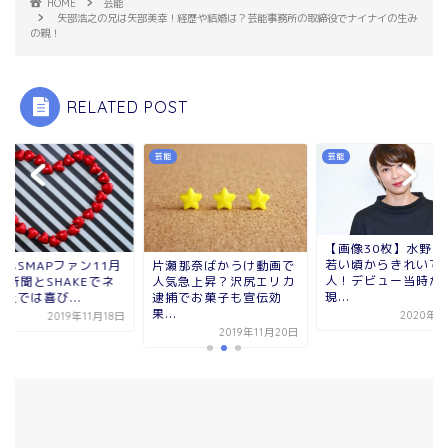
HOME
芸能
矢部浩之の兄は矢部美幸！経歴や結婚は？芸能事務所の取締役でナイナイの生み
の親！
RELATED POST
芸能
芸能
【画像30枚】水野美
若い頃からきれいで
和もSMAPファン11月
片瀬那奈ばかうけ動画で
人！デビュー当時か
日新聞とSHAKEでネ
人気急上昇？沢尻エリカ
現...
上では喜び...
逮捕でお菓子も宣伝効
果...
2020年5
2019年11月18日
2019年11月20日