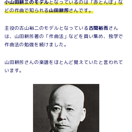
小山田耕三のモデル
となっているのは「赤とんぼ」な
どの作曲で知られる
山田耕筰
さんです。
主役の古山裕二のモデルとなっている
古関裕而
さん
は、山田耕筰著の「作曲法」などを買い集め、独学で
作曲法の勉強を続けました
。
山田耕筰さんの楽譜をほとんど覚えていたと言われて
います。