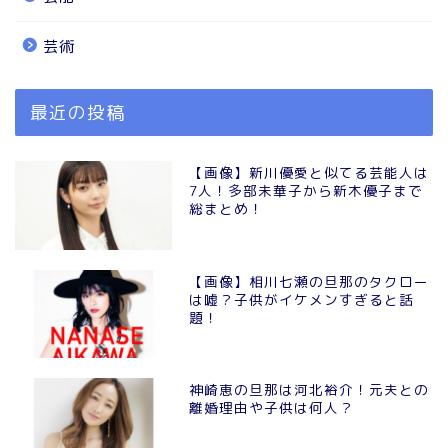
芸術
最近の投稿
【画像】新川優愛と似てる芸能人は
7人！多部未華子から新木優子まで
総まとめ！
【画像】相川七瀬の旦那のタクロー
は嘘？子供がイケメンすぎると話
題！
神崎恵の旦那は河北裕介！元夫との
離婚理由や子供は何人？