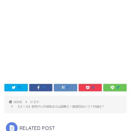
HOME
ドラマ
【エール】志村けんの役名は小山田耕三！放送日はいつ？代役は？
RELATED POST