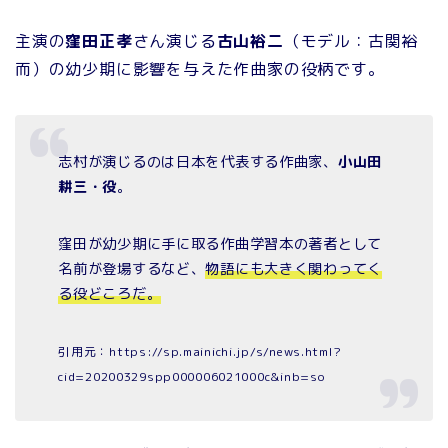
主演の
窪田正孝
さん演じる
古山裕二
（モデル：古関裕
而）の幼少期に影響を与えた作曲家の役柄です。
志村が演じるのは日本を代表する作曲家、
小山田
耕三・役
。
窪田が幼少期に手に取る作曲学習本の著者として
名前が登場するなど、
物語にも大きく関わってく
る役どころだ。
引用元：https://sp.mainichi.jp/s/news.html?
cid=20200329spp000006021000c&inb=so