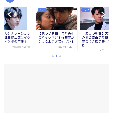
マ
ドラマ
ドラマ
恋つづ動画】天堂先生
【恋つづ動画】天堂先生
【エール】ナレーシ
バックハグ！佐藤健が
の涙の告白が話題！佐藤
は誰？津田健二郎は
っこよすぎてやばい！
健の泣き顔が美しすぎ
メンでイケボの声優
る...
2020年3月4日
2020年3
2020年3月10日