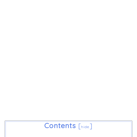
Contents
[
]
hide