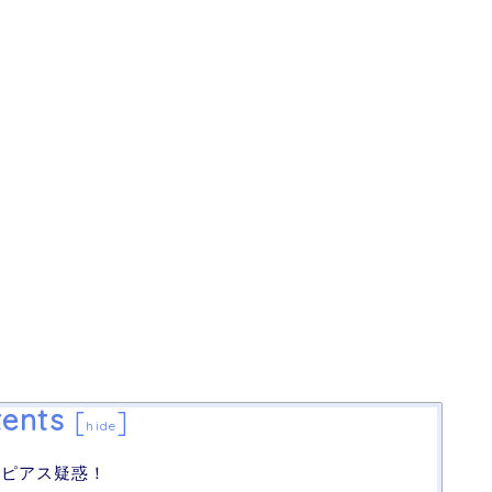
ents
[
]
hide
舌ピアス疑惑！