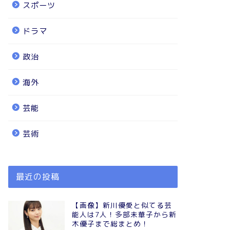
スポーツ
ドラマ
政治
海外
芸能
芸術
最近の投稿
【画像】新川優愛と似てる芸
能人は7人！多部未華子から新
木優子まで総まとめ！