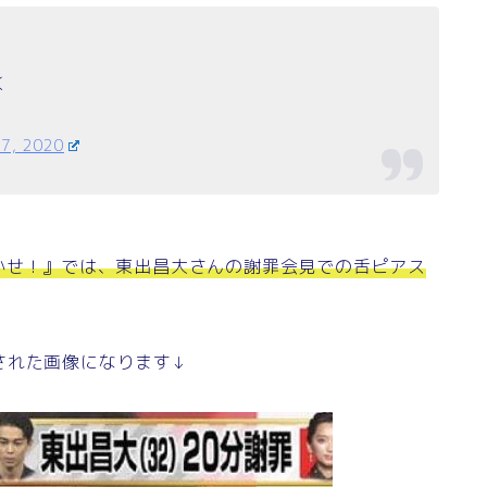
く
17, 2020
かせ！』では、東出昌大さんの謝罪会見での舌ピアス
された画像になります↓