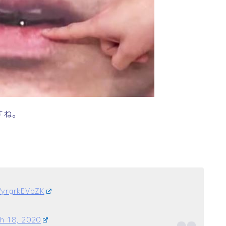
すね。
m/yrgrkEVbZK
h 18, 2020