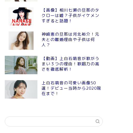
【画像】相川七瀬の旦那のタ
クローは嘘？子供がイケメン
すぎると話題！
神崎恵の旦那は河北裕介！元
夫との離婚理由や子供は何
人？
【動画】上白石萌音が歌がう
まい３つの理由！歌唱力の高
さを徹底解析！
上白石萌音の可愛い画像50
選！デビュー当時から2020現
在まで！