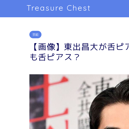
Treasure Chest
芸能
【画像】東出昌大が舌ピ
も舌ピアス？