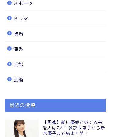
スポーツ
ドラマ
政治
海外
芸能
芸術
最近の投稿
【画像】新川優愛と似てる芸
能人は7人！多部未華子から新
木優子まで総まとめ！