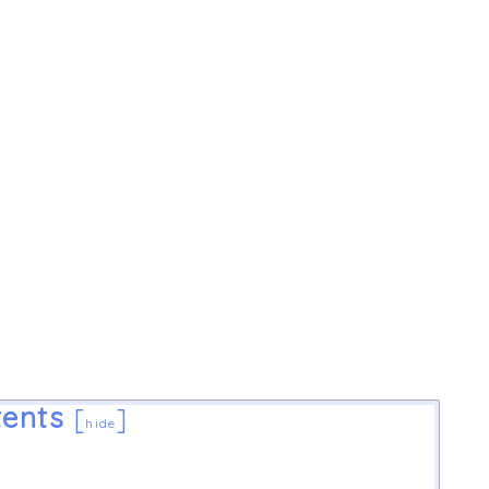
ents
[
]
hide