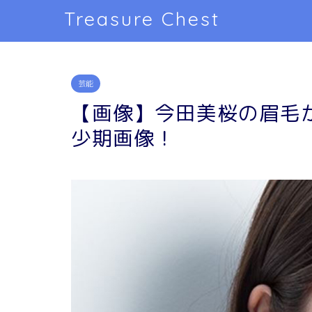
Treasure Chest
芸能
【画像】今田美桜の眉毛
少期画像！