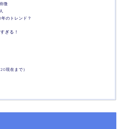
特徴
人
0年のトレンド？
いすぎる！
）
20現在まで）