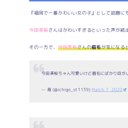
『福岡で一番かわいい女の子』として話題に
今田美桜
さんはかわいすぎるといった声が続
その一方で、
今田美桜
さんの
眉毛
が気になる
今田美桜ちゃん可愛いけど眉毛にばかり目が
— 苺 (@ichigo_st1139)
March 7, 2020