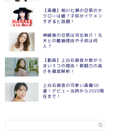
【画像】相川七瀬の旦那のタ
クローは嘘？子供がイケメン
すぎると話題！
神崎恵の旦那は河北裕介！元
夫との離婚理由や子供は何
人？
【動画】上白石萌音が歌がう
まい３つの理由！歌唱力の高
さを徹底解析！
上白石萌音の可愛い画像50
選！デビュー当時から2020現
在まで！