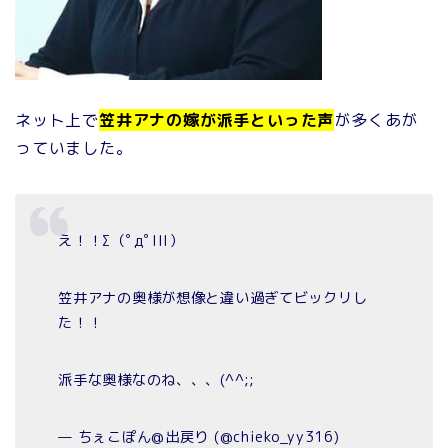
ネット上で
笠井アナの嫁が派手といった声
が多くあが
っていました。
え！！Σ（ﾟдﾟlll）
笠井アナの奥様が想像と違い過ぎてビックリし
た！！
派手な奥様なのね、、、(^^;;
— ちぇこぽん@出戻り (@chieko_yy316)