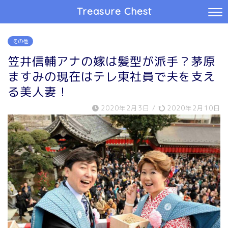
Treasure Chest
その他
笠井信輔アナの嫁は髪型が派手？茅原
ますみの現在はテレ東社員で夫を支え
る美人妻！
2020年2月3日
/
2020年2月10日