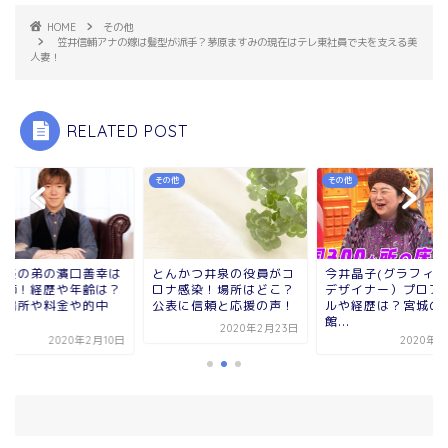
HOME
その他
笠井信輔アナの嫁は髪型が派手？茅原ますみの現在はテレ東社員で夫を支える美
人妻！
RELATED POST
の他
その他
その他
んかつ井泉の役員がコ
今井晶子(グラフィック
濱口優の弟の濱口
ナ感染！場所はどこ？
デザイナー）プロフィー
占い師！経歴や年
表に信頼と応援の声！
ルや経歴は？宮城の旅
鑑定場所や料金や
館...
率...
2020年2月23日
2020年2月4日
2020年