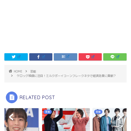
HOME
芸能
ケロッグ株価に注目！ミルクボーイコーンフレークネタで経済効果に貢献？
RELATED POST
芸能
芸能