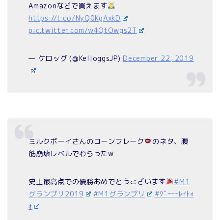
Amazonなどで買えます
https://t.co/NyQ0KgAxkD
pic.twitter.com/w4QtOwgs2T
— ケロッグ (@KelloggsJP)
December 22, 2019
ミルクボーイさんのコーンフレーク
のネタ、腹
筋崩壊レベルでわらったw
史上最高点での優勝おめでとうございます
#M1
グランプリ2019
#M1グランプリ
#ｸﾞｰｰｰﾚｲﾄｫ
ｫ