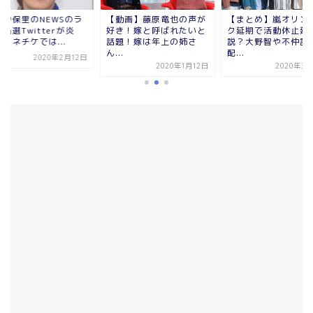
田沙保里のNEWSのラ
【動画】藤原竜也の声が
【まとめ】嵐オリン
当選Twitterが炎
好き！嫁と呼ばれたいと
ク延期で活動休止延
コネチケでは...
話題！嫁は年上の姉さ
説？大野智や不仲説
ん...
配...
2020年2月12日
2020年1月12日
2020年3月