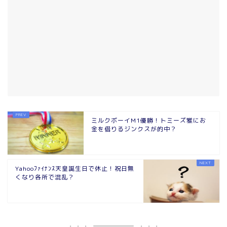
ミルクボーイM1優勝！トミーズ雅にお
金を借りるジンクスが的中？
Yahooﾌｧｲﾅﾝｽ天皇誕生日で休止！祝日無
くなり各所で混乱？