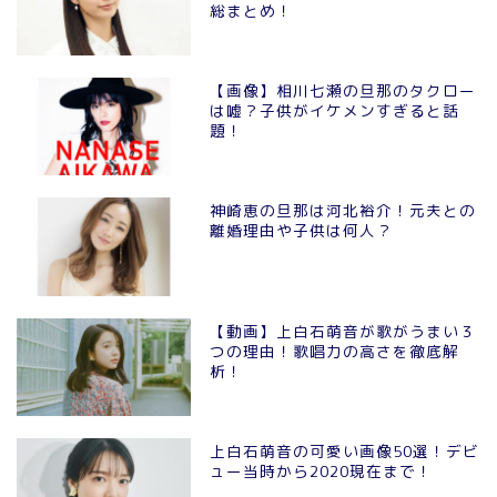
総まとめ！
【画像】相川七瀬の旦那のタクロー
は嘘？子供がイケメンすぎると話
題！
神崎恵の旦那は河北裕介！元夫との
離婚理由や子供は何人？
【動画】上白石萌音が歌がうまい３
つの理由！歌唱力の高さを徹底解
析！
上白石萌音の可愛い画像50選！デビ
ュー当時から2020現在まで！