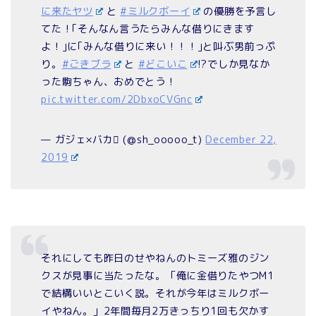
に来たヤツ
と
#ミルクボーイ
の優勝を予言し
てた！｢そんなん言うたらみんな借りにきます
よ！｣に｢みんな借りに来い！！！｣と叫ぶ男前っぷ
り。
#ごきブラ
と
#どこいこ
!?でしか見なか
った駒ちゃん、おめでとう！
pic.twitter.com/2DbxoCVGnc
— ガジェ×バカ (@sh_ooooo_t)
December 22,
2019
それにしても昨日のせやねんのトミーズ雅のジン
クスが見事に当たったな。「俺に金借りたやつM1
で結構いいとこいく説。それが今年はミルクボー
イやねん。」2年間毎月2万きっちり1回も欠かす