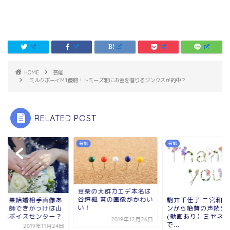
HOME
芸能
ミルクボーイM1優勝！トミーズ雅にお金を借りるジンクスが的中？
RELATED POST
芸能
芸能
柴の大群カエデ本名は
垣楓 昔の画像がかわい
駒井千佳子 二宮和也ファ
有安杏果結婚相手画
！
ンから絶賛の声続出！
り！医師できかっけ
(動画あり）ミヤネ屋
王病院ボイスセンタ
2019年12月26日
で...
2019年11