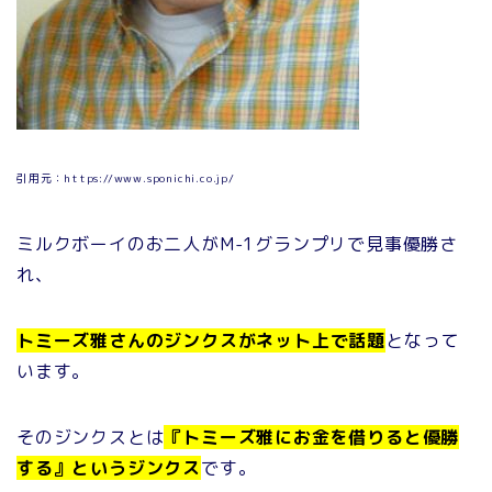
引用元：https://www.sponichi.co.jp/
ミルクボーイのお二人がM-1グランプリで見事優勝さ
れ、
トミーズ雅さんのジンクスがネット上で話題
となって
います。
そのジンクスとは
『トミーズ雅にお金を借りると優勝
する』というジンクス
です。