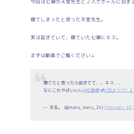
今回は七瀬が天堂先生と２人でホテルに泊ま
寝てしまったと思った天堂先生。
実は起きていて、寝ていた七瀬にキス。
まずは動画でご覧ください↓
寝てたと思ったら起きてて、、キス、、
なにこれやばいいい
#佐藤健
#恋はつづくよ
— まる。 (@maru_maru_2o)
February 18,