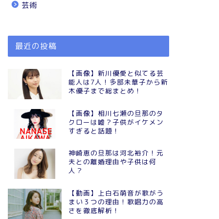
芸術
最近の投稿
【画像】新川優愛と似てる芸
能人は7人！多部未華子から新
木優子まで総まとめ！
【画像】相川七瀬の旦那のタ
クローは嘘？子供がイケメン
すぎると話題！
神崎恵の旦那は河北裕介！元
夫との離婚理由や子供は何
人？
【動画】上白石萌音が歌がう
まい３つの理由！歌唱力の高
さを徹底解析！