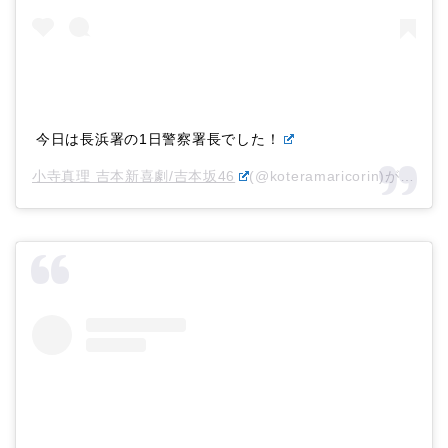
今日は長浜署の1日警察署長でした！
小寺真理 吉本新喜劇/吉本坂46
(@koteramaricorin)がシェアした投稿 –