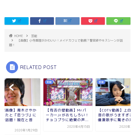
HOME
芸能
【画像】小寺真理がかわいい！メイドカフェで勤務？警官姿やキスシーンが話
題！
RELATED POST
芸能
芸能
比較画像】青木さやか
【有吉の壁動画】Mrパ
【CDTV動画】上白
太ったと『恋つづ』に
ーカーJrがおもしろい！
音の歌がうますぎる
演で話題！現在と昔
チョコプラに絶賛の声...
優兼歌手に驚きの声も.
.
2020年4月15日
2020年3
2020年1月29日