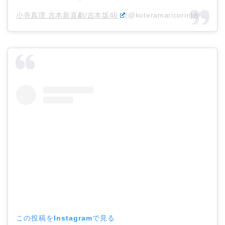
小寺真理 吉本新喜劇/吉本坂46
(@koteramaricorin)がシェアした投稿 –
この投稿をInstagramで見る