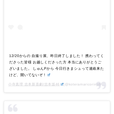
12/20からの 自撮り展、昨日終了しました！ 携わってく
ださった皆様 お越しくださった方 本当にありがとうご
ざいました。 しゅんPから 今日行きまシュって連絡来た
けど、開いてないぞ！
小寺真理 吉本新喜劇/吉本坂46
(@koteramaricorin)がシェアした投稿 –