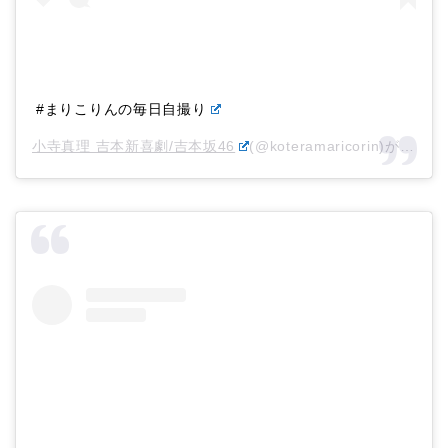
#まりこりんの毎日自撮り
小寺真理 吉本新喜劇/吉本坂46
(@koteramaricorin)がシェアした投稿 –