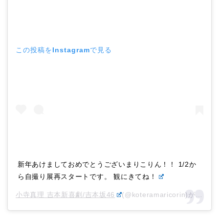
この投稿をInstagramで見る
新年あけましておめでとうございまりこりん！！ 1/2か
ら自撮り展再スタートです。 観にきてね！
小寺真理 吉本新喜劇/吉本坂46
(@koteramaricorin)がシェアした投稿 –