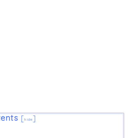
ents
[
]
hide