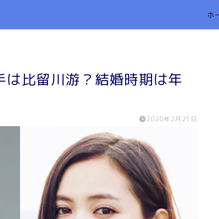
ホ
手は比留川游？結婚時期は年
！
2020年2月25日