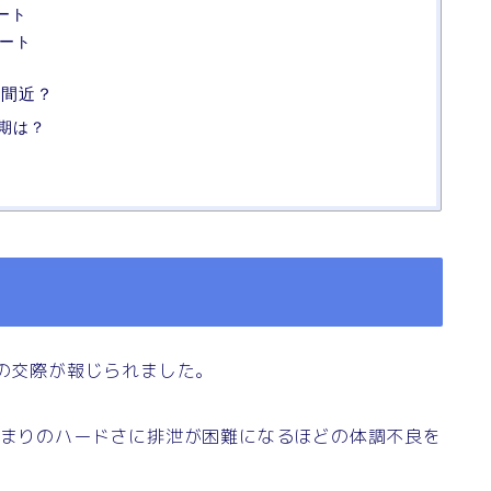
ート
デート
婚間近？
期は？
との交際が報じられました。
あまりのハードさに排泄が困難になるほどの体調不良を