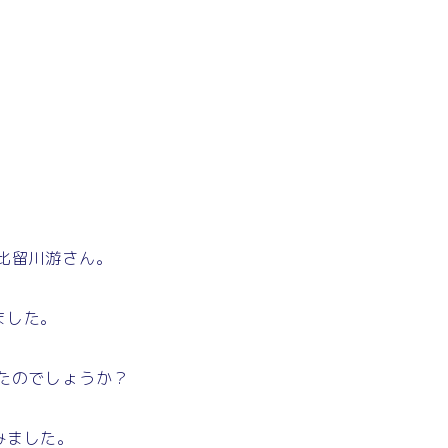
比留川游さん。
ました。
たのでしょうか？
みました。