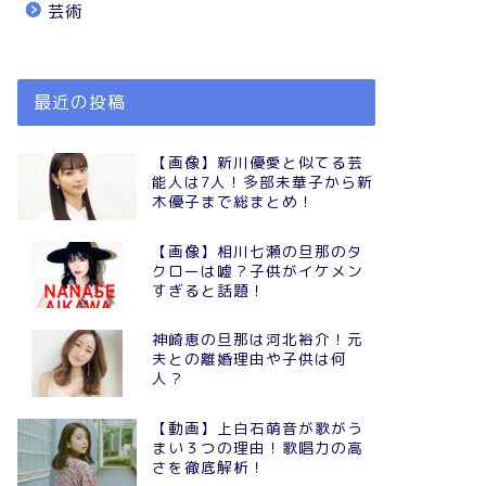
芸術
最近の投稿
【画像】新川優愛と似てる芸
能人は7人！多部未華子から新
木優子まで総まとめ！
【画像】相川七瀬の旦那のタ
クローは嘘？子供がイケメン
すぎると話題！
神崎恵の旦那は河北裕介！元
夫との離婚理由や子供は何
人？
【動画】上白石萌音が歌がう
まい３つの理由！歌唱力の高
さを徹底解析！