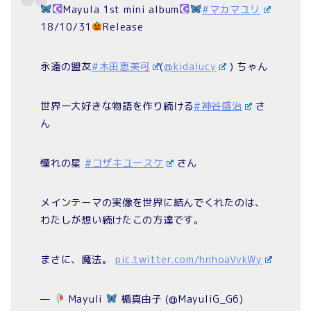
Mayula 1st mini album
#マカマユリ
18/10/31
Release
永遠の盟友
#木田恵美可
(
@kidalucy
) ちゃん
世界一大好きな物語を作り続ける
#神谷盛治
さ
ん
憧れの星
#コザキユースケ
さん
メインテーマの実像を世界に結んでくれたのは、
わたしが想い続けたこの方達です。
まさに、魔法。
pic.twitter.com/hnhoaVvkWy
—
Mayuli
楯真由子 (@MayuliG_G6)