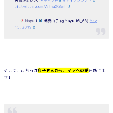
黄色がほしい。
#キャラ弁
#マインクラフト
pic.twitter.com/ArlnaXG5nh
—
Mayuli
楯真由子 (@MayuliG_G6)
May
15, 2019
そして、こちらは
息子さんから、ママへの愛
を感じま
す↓