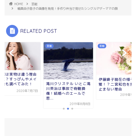
HOME
芸能
楯真由子息子の画像を発見！手作り弁当で見せたシングルマザーママの顔
RELATED POST
芸能
芸能
芸能
理由
神崎恵
メイ
は加工
伊藤綾子現在の様子は優
滝川クリステル いとこ滝
！
ク画像
雅！？二宮和也を愛して
川英治は事故で脊髄損
止まない理由
7月7日
傷！結婚へのエールで
2019年9月27日
恩...
2019年8月8日