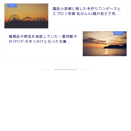
園田小波娘に残した手作りワンピースと
エプロン写真 乳がん42歳の若さで死...
楯真由子病気を発症していた！夏目雅子
のｲﾔﾘﾝｸﾞがきっかけとなった女優...