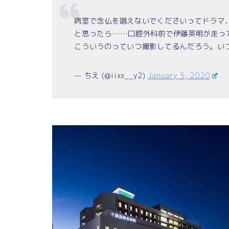
病室で念仏を唱えないでくださいってドラマ
と思ったら……口腔外科前で伊藤英明が走っ
こういうのっていつ撮影してるんだろう。い
— ちえ (@iixx__y2)
January 5, 2020