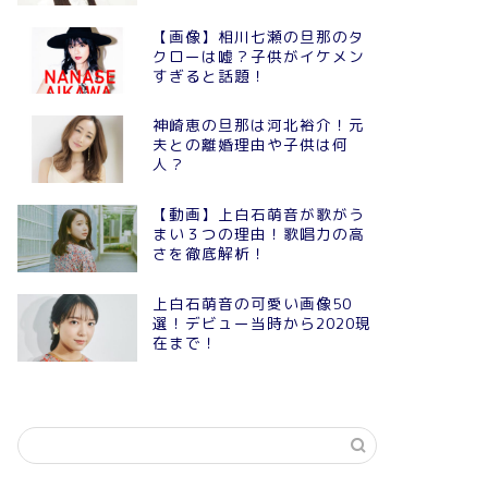
【画像】相川七瀬の旦那のタ
クローは嘘？子供がイケメン
すぎると話題！
神崎恵の旦那は河北裕介！元
夫との離婚理由や子供は何
人？
【動画】上白石萌音が歌がう
まい３つの理由！歌唱力の高
さを徹底解析！
上白石萌音の可愛い画像50
選！デビュー当時から2020現
在まで！