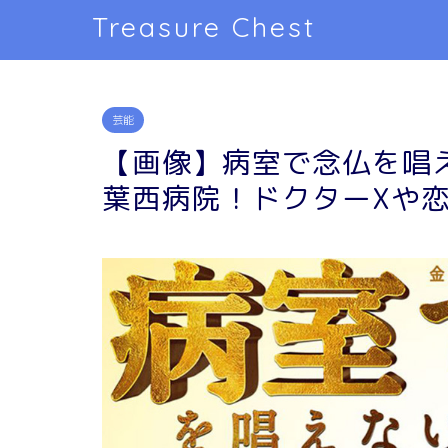
Treasure Chest
芸能
【画像】病室で念仏を唱
葉西病院！ドクターXや