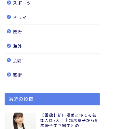
スポーツ
ドラマ
政治
海外
芸能
芸術
最近の投稿
【画像】新川優愛と似てる芸
能人は7人！多部未華子から新
木優子まで総まとめ！