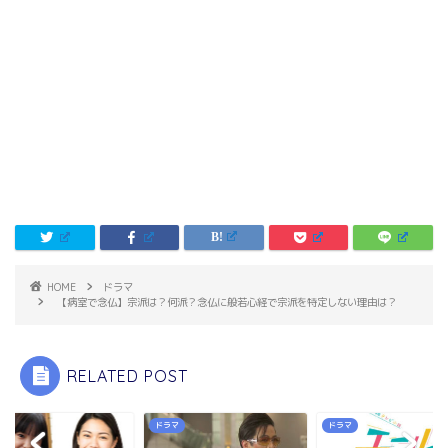
HOME
ドラマ
【病室で念仏】宗派は？何派？念仏に般若心経で宗派を特定しない理由は？
RELATED POST
マ
ドラマ
ドラマ