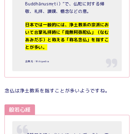
Buddhānusmṛti）”で、仏陀に対する帰
敬、礼拝、讃嘆、憶念などの意。
日本では一般的には、浄土教系の宗派にお
いて合掌礼拝時に「南無阿弥陀仏」（なむ
あみだぶ）と称える「称名念仏」を指すこ
とが多い。
出典元：Wikipedia
念仏は浄土教系を指すことが多いようですね。
般若心経