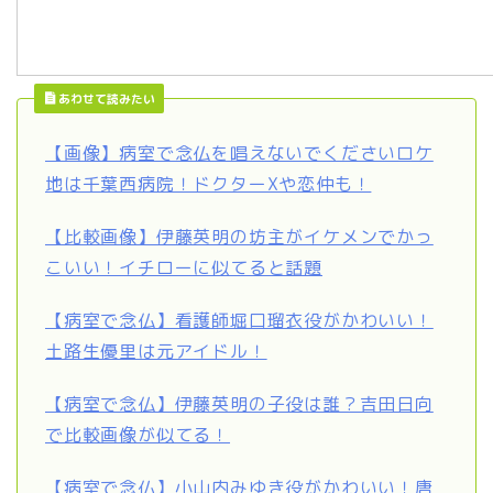
あわせて読みたい
【画像】病室で念仏を唱えないでくださいロケ
地は千葉西病院！ドクターXや恋仲も！
【比較画像】伊藤英明の坊主がイケメンでかっ
こいい！イチローに似てると話題
【病室で念仏】看護師堀口瑠衣役がかわいい！
土路生優里は元アイドル！
【病室で念仏】伊藤英明の子役は誰？吉田日向
で比較画像が似てる！
【病室で念仏】小山内みゆき役がかわいい！唐