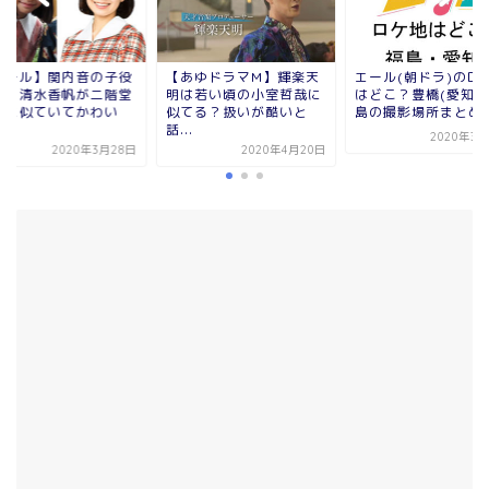
エール】関内音の子役
【あゆドラマM】輝楽天
エール(朝ドラ)のロ
誰？清水香帆が二階堂
明は若い頃の小室哲哉に
はどこ？豊橋(愛知)
みに似ていてかわい
似てる？扱いが酷いと
島の撮影場所まとめ..
.
話...
2020年3月
2020年3月28日
2020年4月20日