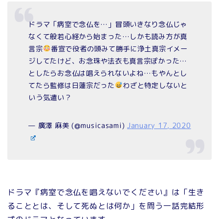
ドラマ「病室で念仏を…」冒頭いきなり念仏じゃ
なくて般若心経から始まった…しかも読み方が真
言宗
番宣で役者の頭みて勝手に浄土真宗イメー
ジしてたけど、お念珠や法衣も真言宗ぽかった…
としたらお念仏は唱えられないよね…もやんとし
てたら監修は日蓮宗だった
わざと特定しないと
いう気遣い？
— 廣澤 麻美 (@musicasami)
January 17, 2020
ドラマ『病室で念仏を唱えないでください』は「生き
ることとは、そして死ぬとは何か」を問う一話完結形