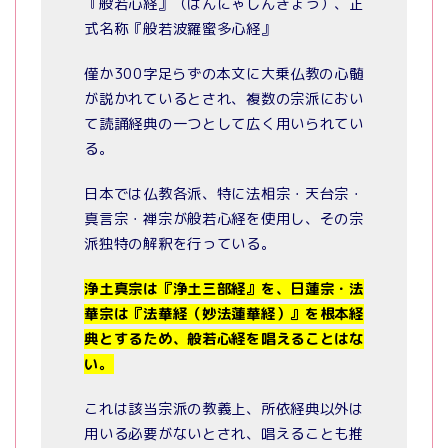
『般若心経』（はんにゃしんぎょう）、正
式名称『般若波羅蜜多心経』
僅か300字足らずの本文に大乗仏教の心髄
が説かれているとされ、複数の宗派におい
て読誦経典の一つとして広く用いられてい
る。
日本では仏教各派、特に法相宗・天台宗・
真言宗・禅宗が般若心経を使用し、その宗
派独特の解釈を行っている。
浄土真宗は『浄土三部経』を、日蓮宗・法
華宗は『法華経（妙法蓮華経）』を根本経
典とするため、般若心経を唱えることはな
い。
これは該当宗派の教義上、所依経典以外は
用いる必要がないとされ、唱えることも推