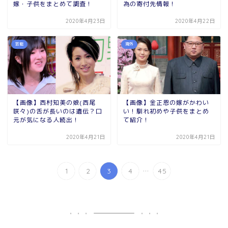
嫁・子供をまとめて調査！
為の寄付先情報！
2020年4月23日
2020年4月22日
芸能
海外
【画像】西村知美の娘(西尾
【画像】金正恩の嫁がかわい
咲々)の舌が長いのは遺伝？口
い！馴れ初めや子供をまとめ
元が気になる人続出！
て紹介！
2020年4月21日
2020年4月21日
...
1
2
3
4
45