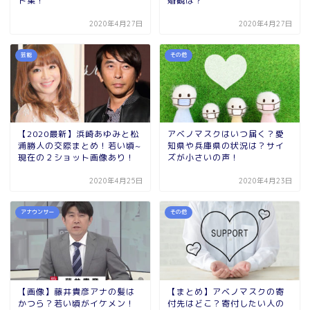
ド集！
婚観は？
2020年4月27日
2020年4月27日
芸能
その他
【2020最新】浜崎あゆみと松
アベノマスクはいつ届く？愛
浦勝人の交際まとめ！若い頃~
知県や兵庫県の状況は？サイ
現在の２ショット画像あり！
ズが小さいの声！
2020年4月25日
2020年4月23日
アナウンサー
その他
【画像】藤井貴彦アナの髪は
【まとめ】アベノマスクの寄
かつら？若い頃がイケメン！
付先はどこ？寄付したい人の