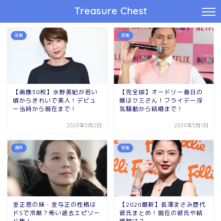
Treasure Chest
芸能
芸能
【画像30枚】水野美紀が若い
【完全版】オードリー春日の
頃からきれいで美人！デビュ
嫁はクミさん！フライデー浮
ー当時から現在まで！
気騒動から結婚まで！
2020年5月2日
2020年5月1日
海外
芸能
金正恩の妹・金与正の性格は
【2020最新】長澤まさみ歴代
ドSで冷酷？怖い過去エピソー
彼氏まとめ！現在の彼氏や結