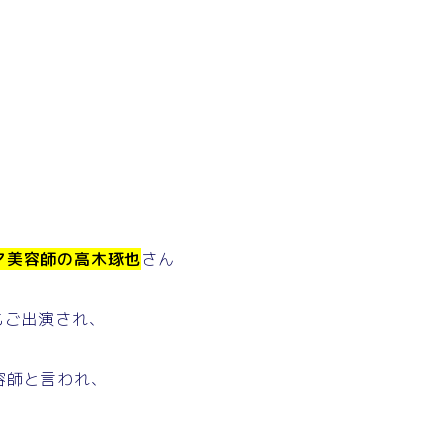
マ美容師の高木琢也
さん
もご出演され、
容師と言われ、