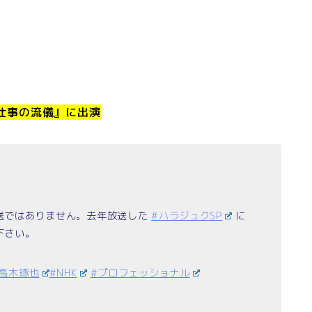
 仕事の流儀』に出演
！
送ではありません。去年放送した
#ハラジュクSP
に
下さい。
#高木琢也
#NHK
#プロフェッショナル