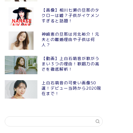
【画像】相川七瀬の旦那のタ
クローは嘘？子供がイケメン
すぎると話題！
神崎恵の旦那は河北裕介！元
夫との離婚理由や子供は何
人？
【動画】上白石萌音が歌がう
まい３つの理由！歌唱力の高
さを徹底解析！
上白石萌音の可愛い画像50
選！デビュー当時から2020現
在まで！