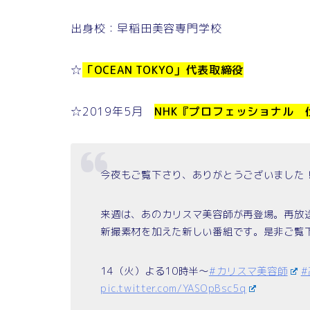
出身校：早稲田美容専門学校
☆
「OCEAN TOKYO」代表取締役
☆2019年5月
NHK『プロフェッショナル
今夜もご覧下さり、ありがとうございました
来週は、あのカリスマ美容師が再登場。再放
新撮素材を加えた新しい番組です。是非ご覧
14（火）よる10時半～
#カリスマ美容師
pic.twitter.com/YASOpBsc5q