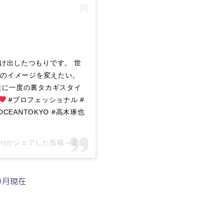
け出したつもりです。 世
』のイメージを変えたい。
生に一度の裏タカギスタイ
#プロフェッショナル #
CEANTOKYO #高木琢也
cean)がシェアした投稿 –
2019年 5月月14日午前6時10分PDT
.9月現在