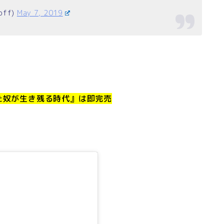
ff)
May 7, 2019
た奴が生き残る時代』は即完売