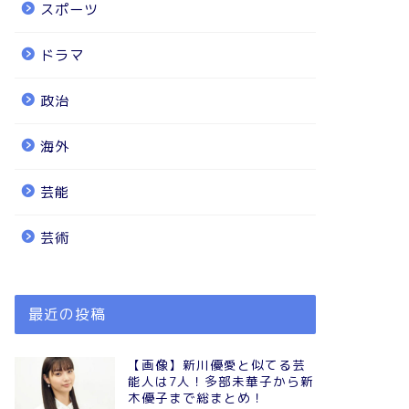
スポーツ
ドラマ
政治
海外
芸能
芸術
最近の投稿
【画像】新川優愛と似てる芸
能人は7人！多部未華子から新
木優子まで総まとめ！