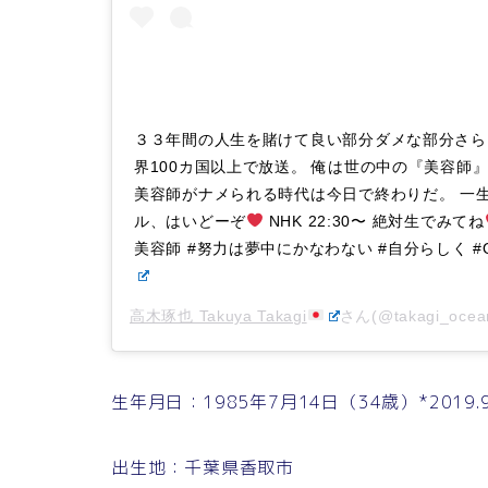
３３年間の人生を賭けて良い部分ダメな部分さら
界100カ国以上で放送。 俺は世の中の『美容師
美容師がナメられる時代は今日で終わりだ。 一
ル、はいどーぞ
NHK 22:30〜 絶対生でみてね
美容師 #努力は夢中にかなわない #自分らしく #O
高木琢也 Takuya Takagi
さん(@takagi_o
生年月日：1985年7月14日（34歳）*2019
出生地：千葉県香取市