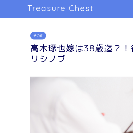
Treasure Chest
その他
高木琢也嫁は38歳迄？！
リシノブ