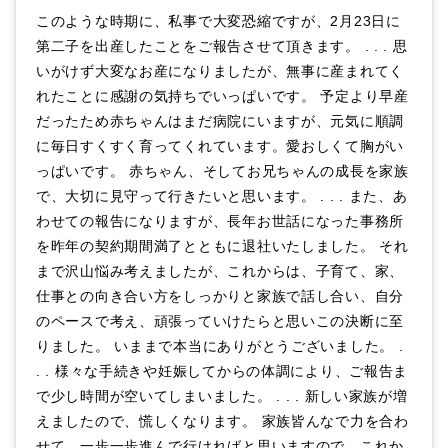
このような時期に、私事で大変恐縮ですが、2月23日に
第二子を出産したことをご報告させて頂きます。 . . . 思
いがけず大変なお産になりましたが、無事に産まれてく
れたことに感謝の気持ちでいっぱいです。 予定より早産
だったため赤ちゃんはまだ病院にいますが、元気に順調
に毎日すくすく育ってくれています。愛おしくて胸がい
っぱいです。 赤ちゃん、そしてお兄ちゃんの成長を家族
で、大切に見守って行きたいと思います。 . . . また、あ
わせての報告になりますが、長年お世話になった事務所
を昨年の契約期間満了とともに退社いたしました。 それ
まで沢山悩み考えましたが、これからは、子育て、家、
仕事との向き合い方をしっかりと家族で話し合い、自分
のペースで考え、頑張っていけたらと思いこの決断に至
りました。 いままで本当にありがとうございました。 .
. . 様々な手続きや妊娠してからの体調により、ご報告ま
で少し時間が空いてしまいました。 . . . 新しい家族が増
えましたので、慌しくなります。 家族皆んなで力を合わ
せて、一歩一歩進んで行ければと思いますので、これか