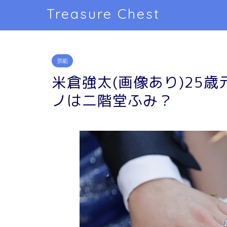
Treasure Chest
芸能
米倉強太(画像あり)25
ノは二階堂ふみ？