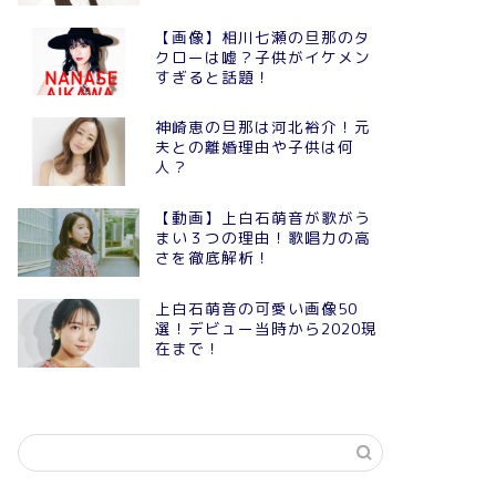
【画像】相川七瀬の旦那のタ
クローは嘘？子供がイケメン
すぎると話題！
神崎恵の旦那は河北裕介！元
夫との離婚理由や子供は何
人？
【動画】上白石萌音が歌がう
まい３つの理由！歌唱力の高
さを徹底解析！
上白石萌音の可愛い画像50
選！デビュー当時から2020現
在まで！