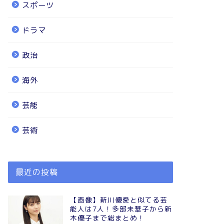
スポーツ
ドラマ
政治
海外
芸能
芸術
最近の投稿
【画像】新川優愛と似てる芸
能人は7人！多部未華子から新
木優子まで総まとめ！