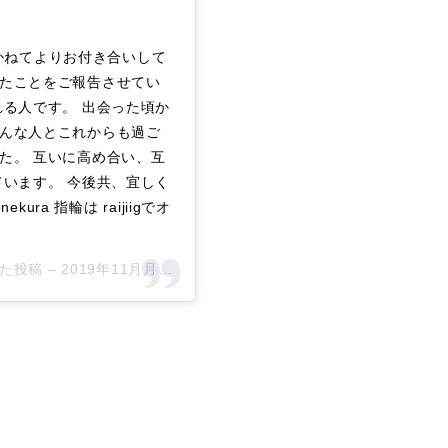
 かねてよりお付き合いして
たことをご報告させてい
れる人です。 出会った頃か
んな人とこれからも過ご
た。 互いに高め合い、互
ています。 今後共、宜しく
ura 指輪は raijiigでオ
アした投稿 –
2019年11月月28日午前1時58分PST