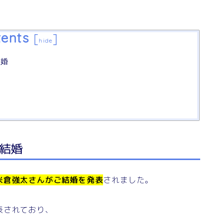
ents
[
]
hide
結婚
結婚
米倉強太さんがご結婚を発表
されました。
表されており、