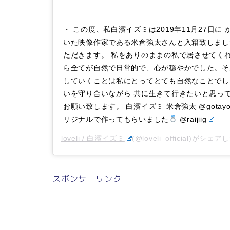
・ この度、私白濱イズミは2019年11月27日に
いた映像作家である米倉強太さんと入籍致しまし
ただきます。 私をありのままの私で居させてく
ら全てが自然で日常的で、心が穏やかでした。そ
していくことは私にとってとても自然なことでし
いを守り合いながら 共に生きて行きたいと思っ
お願い致します。 白濱イズミ 米倉強太 @gotayonek
リジナルで作ってもらいました
@raijiig
loveli / 白濱イズミ
(@loveli_official)がシェ
スポンサーリンク