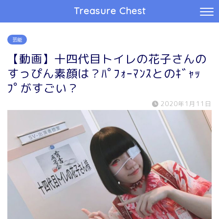
Treasure Chest
芸能
【動画】十四代目トイレの花子さんの
すっぴん素顔は？ﾊﾟﾌｫｰﾏﾝｽとのｷﾞｬｯ
ﾌﾟがすごい？
2020年1月11日