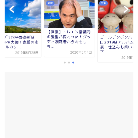
芸能
芸能
【画像】トレエン斎藤司
の髪型が変わった！グッ
ﾞｯｸﾌﾟﾘﾝｽ平野泰新は
ゴールデンボンバー
ディ視聴者からおもし
田市PR大使！表紙の市
白2019はアルバム発
ろ...
メルカリ...
表！仕込みも笑いも
下...
2020年5月4日
2019年8月28日
2019年11