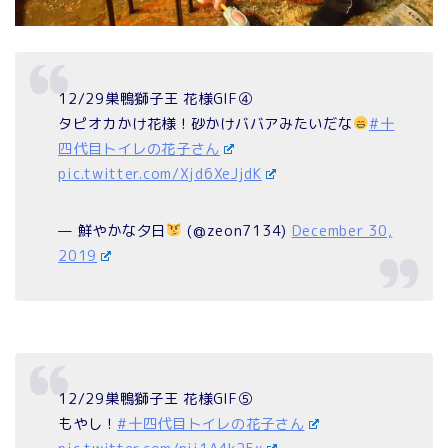
12/29巣鴨獅子王 花様GIF④
タピオカかけ花様！砂かけババアみたいだな
#十
四代目トイレの花子さん
pic.twitter.com/Xjd6XeJjdK
— 鮮やかな夕日
(@zeon7134)
December 30,
2019
12/29巣鴨獅子王 花様GIF⑤
もやし！
#十四代目トイレの花子さん