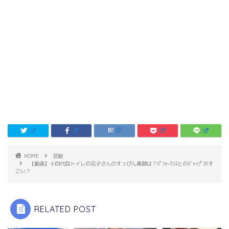
HOME
芸能
【動画】十四代目トイレの花子さんのすっぴん素顔は？ﾊﾟﾌｫｰﾏﾝｽとのｷﾞｬｯﾌﾟがす
ごい？
RELATED POST