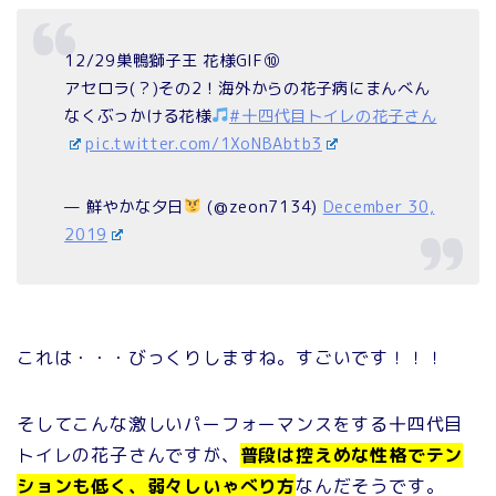
12/29巣鴨獅子王 花様GIF⑩
アセロラ(？)その2！海外からの花子病にまんべん
なくぶっかける花様
#十四代目トイレの花子さん
pic.twitter.com/1XoNBAbtb3
— 鮮やかな夕日
(@zeon7134)
December 30,
2019
これは・・・びっくりしますね。すごいです！！！
そしてこんな激しいパーフォーマンスをする十四代目
トイレの花子さんですが、
普段は控えめな性格でテン
ションも低く、弱々しいゃべり方
なんだそうです。