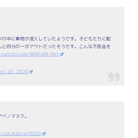
クの中に異物が混入していたようです。子どもたちに配
んと四分の一がアウトだったそうです。こんな不良品を
c.twitter.com/WQRsKR1Nrt
ril 20, 2020
アベノマスク。
er.com/4dzypf8ZEh