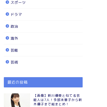
スポーツ
ドラマ
政治
海外
芸能
芸術
最近の投稿
【画像】新川優愛と似てる芸
能人は7人！多部未華子から新
木優子まで総まとめ！