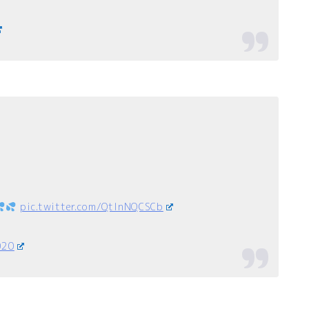
pic.twitter.com/QtInNQCSCb
020