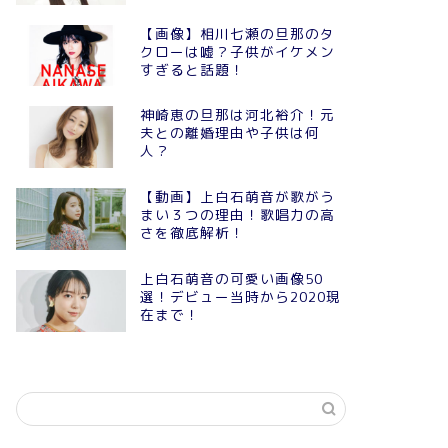
【画像】相川七瀬の旦那のタ
クローは嘘？子供がイケメン
すぎると話題！
神崎恵の旦那は河北裕介！元
夫との離婚理由や子供は何
人？
【動画】上白石萌音が歌がう
まい３つの理由！歌唱力の高
さを徹底解析！
上白石萌音の可愛い画像50
選！デビュー当時から2020現
在まで！