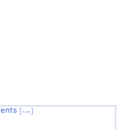
ents
[
]
hide