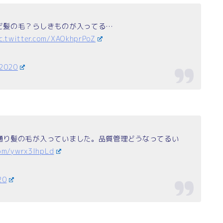
ど髪の毛？らしきものが入ってる…
c.twitter.com/XAOkhprPoZ
 2020
通り髪の毛が入っていました。品質管理どうなってるい
com/ywrx3IhpLd
20