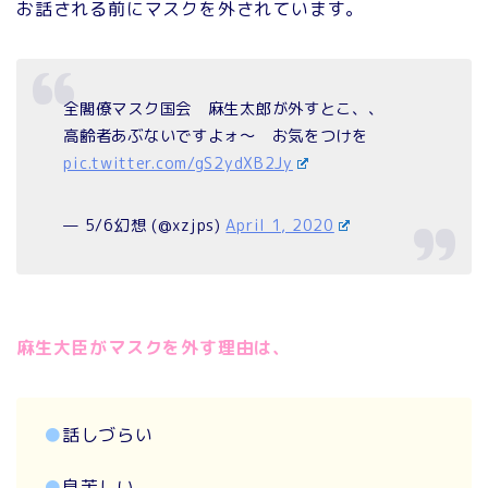
お話される前にマスクを外されています。
全閣僚マスク国会 麻生太郎が外すとこ、、
高齢者あぶないですよォ～ お気をつけを
pic.twitter.com/gS2ydXB2Jy
— 5/6幻想 (@xzjps)
April 1, 2020
麻生大臣がマスクを外す理由は、
●
話しづらい
●
息苦しい