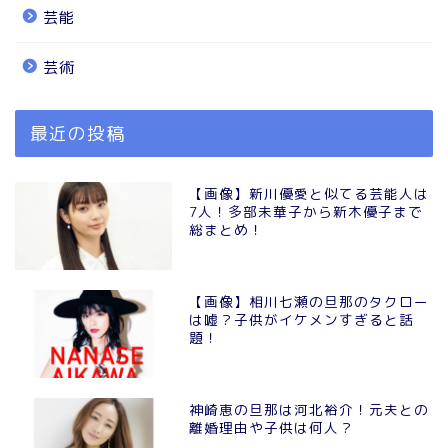
芸能
芸術
最近の投稿
【画像】新川優愛と似てる芸能人は
7人！多部未華子から新木優子まで
総まとめ！
【画像】相川七瀬の旦那のタクロー
は嘘？子供がイケメンすぎると話
題！
神崎恵の旦那は河北裕介！元夫との
離婚理由や子供は何人？