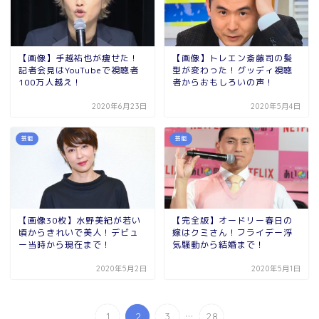
【画像】手越祐也が痩せた！
【画像】トレエン斎藤司の髪
記者会見はYouTubeで視聴者
型が変わった！グッディ視聴
100万人越え！
者からおもしろいの声！
2020年6月23日
2020年5月4日
芸能
芸能
【画像30枚】水野美紀が若い
【完全版】オードリー春日の
頃からきれいで美人！デビュ
嫁はクミさん！フライデー浮
ー当時から現在まで！
気騒動から結婚まで！
2020年5月2日
2020年5月1日
...
1
2
3
28