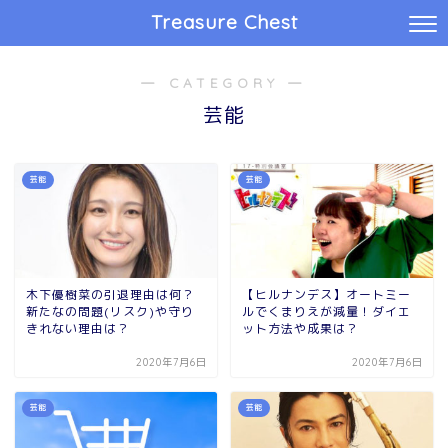
Treasure Chest
― CATEGORY ―
芸能
芸能
芸能
木下優樹菜の引退理由は何？
【ヒルナンデス】オートミー
新たなの問題(リスク)や守り
ルでくまりえが減量！ダイエ
きれない理由は？
ット方法や成果は？
2020年7月6日
2020年7月6日
芸能
芸能