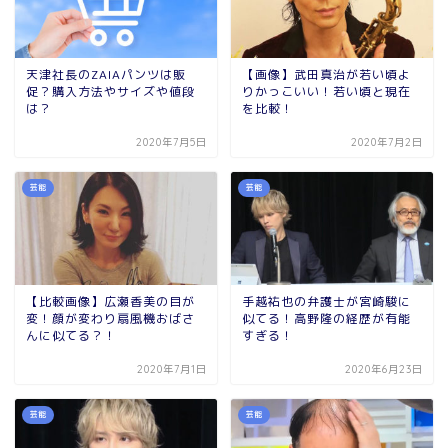
天津社長のZAIAパンツは販
【画像】武田真治が若い頃よ
促？購入方法やサイズや値段
りかっこいい！若い頃と現在
は？
を比較！
2020年7月5日
2020年7月2日
芸能
芸能
【比較画像】広瀬香美の目が
手越祐也の弁護士が宮崎駿に
変！顔が変わり扇風機おばさ
似てる！高野隆の経歴が有能
んに似てる？！
すぎる！
2020年7月1日
2020年6月23日
芸能
芸能