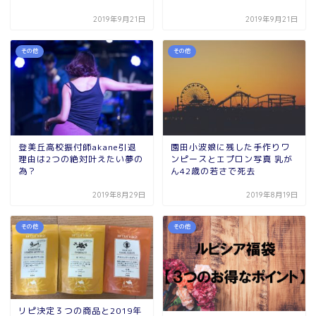
2019年9月21日
2019年9月21日
その他
その他
登美丘高校振付師akane引退
園田小波娘に残した手作りワ
理由は2つの絶対叶えたい夢の
ンピースとエプロン写真 乳が
為？
ん42歳の若さで死去
2019年8月29日
2019年8月19日
その他
その他
リピ決定３つの商品と2019年