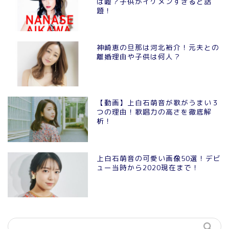
は嘘？子供がイケメンすぎると話
題！
神崎恵の旦那は河北裕介！元夫との
離婚理由や子供は何人？
【動画】上白石萌音が歌がうまい３
つの理由！歌唱力の高さを徹底解
析！
上白石萌音の可愛い画像50選！デビ
ュー当時から2020現在まで！