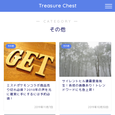
Treasure Chest
― CATEGORY ―
その他
その他
その他
サイレントヒル濃霧雲海発
ミスドポケモンコラボ商品売
生！各地の画像あり！トレン
り切れ必須？2018年の声を元
ドワードにも急上昇！
に確実に手にするには予約必
須！
2019年11月7日
2019年10月30日