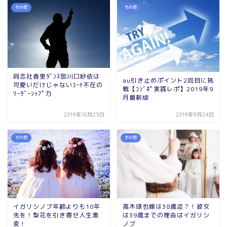
その他
その他
同志社香里ﾀﾞﾝｽ部川口紗依は
au引き止めポイント2回目に挑
可愛いだけじゃないｺｰﾁ不在の
戦【ｺｼﾞﾎﾟ実践レポ】2019年9
ﾘｰﾀﾞｰｼｯﾌﾟ力
月最新版
2019年10月25日
2019年9月24日
その他
その他
イガリシノブ年齢よりも10年
高木琢也嫁は38歳迄？！彼女
先を！梨花を引き寄せ人生激
は39歳までの理由はイガリシ
変！
ノブ